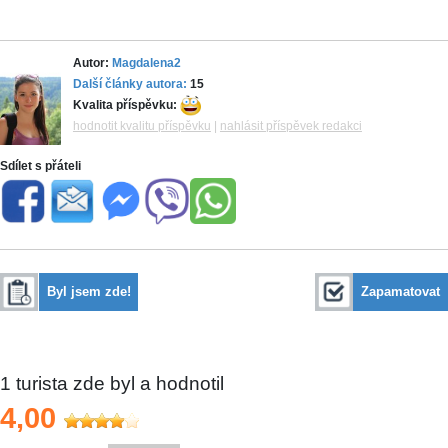
Autor:
Magdalena2
Další články autora:
15
Kvalita příspěvku:
hodnotit kvalitu příspěvku
|
nahlásit příspěvek redakci
Sdílet s přáteli
Byl jsem zde!
Zapamatovat
1
turista zde byl a hodnotil
4,00