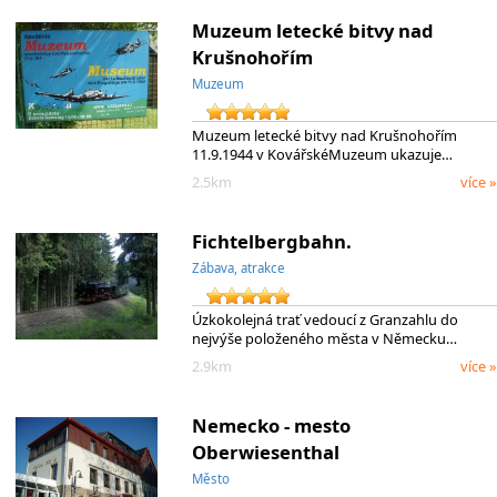
Muzeum letecké bitvy nad
Krušnohořím
Muzeum
Muzeum letecké bitvy nad Krušnohořím
11.9.1944 v KovářskéMuzeum ukazuje…
2.5km
více »
Fichtelbergbahn.
Zábava, atrakce
Úzkokolejná trať vedoucí z Granzahlu do
nejvýše položeného města v Německu…
2.9km
více »
Nemecko - mesto
Oberwiesenthal
Město