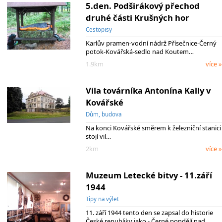
5.den. Podširákový přechod
druhé části Krušných hor
Cestopisy
Karlův pramen-vodní nádrž Přísečnice-Černý
potok-Kovářská-sedlo nad Koutem…
1.9km
více »
Vila továrníka Antonína Kally v
Kovářské
Dům, budova
Na konci Kovářské směrem k železniční stanici
stojí vil…
2km
více »
Muzeum Letecké bitvy - 11.září
1944
Tipy na výlet
11. září 1944 tento den se zapsal do historie
České republiky jako - Černé pondělí nad