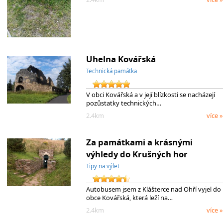
Uhelna Kovářská
Technická památka
V obci Kovářská a v její blízkosti se nacházejí
pozůstatky technických…
2.4km
více »
Za památkami a krásnými
výhledy do Krušných hor
Tipy na výlet
Autobusem jsem z Klášterce nad Ohří vyjel do
obce Kovářská, která leží na…
2.4km
více »