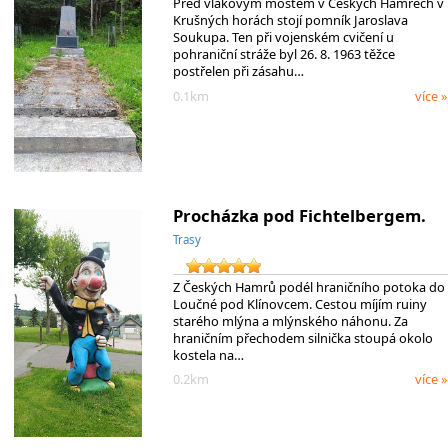
Před vlakovým mostem v Českých Hamrech v
Krušných horách stojí pomník Jaroslava
Soukupa. Ten při vojenském cvičení u
pohraniční stráže byl 26. 8. 1963 těžce
postřelen při zásahu…
0.1km
více »
Procházka pod Fichtelbergem.
Trasy
Z Českých Hamrů podél hraničního potoka do
Loučné pod Klínovcem. Cestou míjím ruiny
starého mlýna a mlýnského náhonu. Za
hraničním přechodem silnička stoupá okolo
kostela na…
0.2km
více »