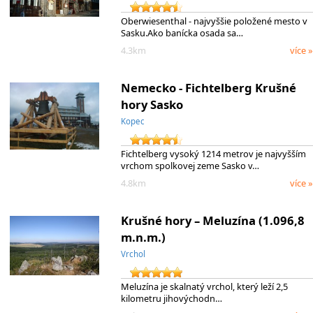
Oberwiesenthal - najvyššie položené mesto v
Sasku.Ako banícka osada sa…
4.3km
více »
Nemecko - Fichtelberg Krušné
hory Sasko
Kopec
Fichtelberg vysoký 1214 metrov je najvyšším
vrchom spolkovej zeme Sasko v…
4.8km
více »
Krušné hory – Meluzína (1.096,8
m.n.m.)
Vrchol
Meluzína je skalnatý vrchol, který leží 2,5
kilometru jihovýchodn…