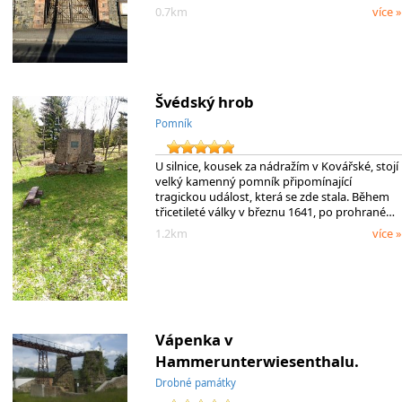
0.7km
více »
Švédský hrob
Pomník
U silnice, kousek za nádražím v Kovářské, stojí
velký kamenný pomník připomínající
tragickou událost, která se zde stala. Během
třicetileté války v březnu 1641, po prohrané…
1.2km
více »
Vápenka v
Hammerunterwiesenthalu.
Drobné památky