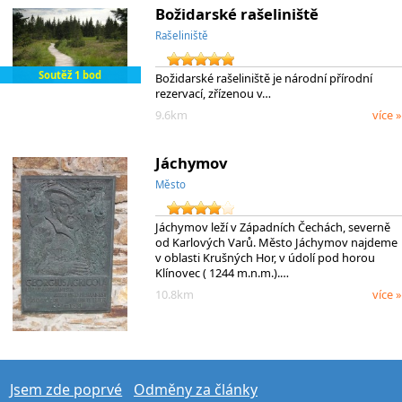
Božidarské rašeliniště
Rašeliniště
Soutěž 1 bod
Božidarské rašeliniště je národní přírodní
rezervací, zřízenou v…
9.6km
více »
Jáchymov
Město
Jáchymov leží v Západních Čechách, severně
od Karlových Varů. Město Jáchymov najdeme
v oblasti Krušných Hor, v údolí pod horou
Klínovec ( 1244 m.n.m.).…
10.8km
více »
Jsem zde poprvé
Odměny za články