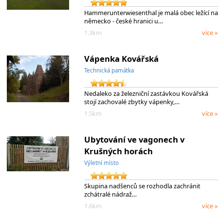
Hammerunterwiesenthal je malá obec ležící na
německo - české hranici u…
1.3km
více »
Vápenka Kovářská
Technická památka
Nedaleko za železniční zastávkou Kovářská
stojí zachovalé zbytky vápenky,…
1.5km
více »
Ubytování ve vagonech v
Krušných horách
Výletní místo
Skupina nadšenců se rozhodla zachránit
zchátralé nádraž…
1.6km
více »