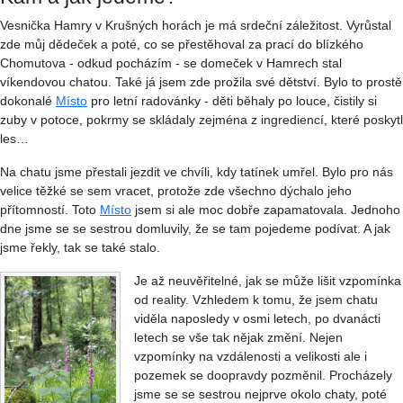
Vesnička Hamry v Krušných horách je má srdeční záležitost. Vyrůstal
zde můj dědeček a poté, co se přestěhoval za prací do blízkého
Chomutova - odkud pocházím - se domeček v Hamrech stal
víkendovou chatou. Také já jsem zde prožila své dětství. Bylo to prostě
dokonalé
Místo
pro letní radovánky - děti běhaly po louce, čistily si
zuby v potoce, pokrmy se skládaly zejména z ingrediencí, které poskytl
les…
Na chatu jsme přestali jezdit ve chvíli, kdy tatínek umřel. Bylo pro nás
velice těžké se sem vracet, protože zde všechno dýchalo jeho
přítomností. Toto
Místo
jsem si ale moc dobře zapamatovala. Jednoho
dne jsme se se sestrou domluvily, že se tam pojedeme podívat. A jak
jsme řekly, tak se také stalo.
Je až neuvěřitelné, jak se může lišit vzpomínka
od reality. Vzhledem k tomu, že jsem chatu
viděla naposledy v osmi letech, po dvanácti
letech se vše tak nějak změní. Nejen
vzpomínky na vzdálenosti a velikosti ale i
pozemek se doopravdy pozměnil. Procházely
jsme se se sestrou nejprve okolo chaty, poté