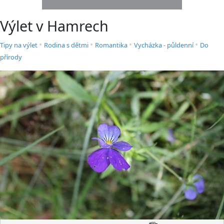
Výlet v Hamrech
•
•
•
•
Tipy na výlet
Rodina s dětmi
Romantika
Vycházka - půldenní
Do
přírody