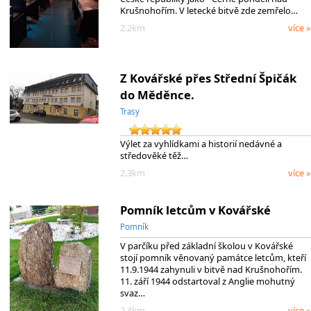
Krušnohořím. V letecké bitvě zde zemřelo…
2.2km
více »
Z Kovářské přes Střední Špičák
do Měděnce.
Trasy
Výlet za vyhlídkami a historií nedávné a
středověké těž…
2.3km
více »
Pomník letcům v Kovářské
Pomník
V parčíku před základní školou v Kovářské
stojí pomník věnovaný památce letcům, kteří
11.9.1944 zahynuli v bitvě nad Krušnohořím.
11. září 1944 odstartoval z Anglie mohutný
svaz…
2.4km
více »