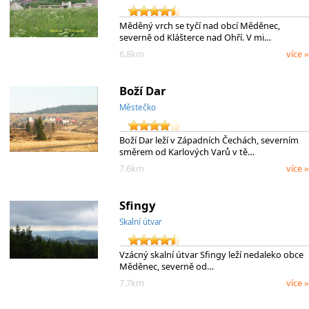
Měděný vrch se tyčí nad obcí Měděnec,
severně od Klášterce nad Ohří. V mi…
6.8km
více »
Boží Dar
Městečko
Boží Dar leží v Západních Čechách, severním
směrem od Karlových Varů v tě…
7.6km
více »
Sfingy
Skalní útvar
Vzácný skalní útvar Sfingy leží nedaleko obce
Měděnec, severně od…
7.7km
více »