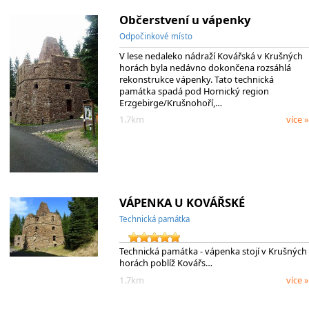
Občerstvení u vápenky
Odpočinkové místo
V lese nedaleko nádraží Kovářská v Krušných
horách byla nedávno dokončena rozsáhlá
rekonstrukce vápenky. Tato technická
památka spadá pod Hornický region
Erzgebirge/Krušnohoří,…
1.7km
více »
VÁPENKA U KOVÁŘSKÉ
Technická památka
Technická památka - vápenka stojí v Krušných
horách poblíž Kovářs…
1.7km
více »