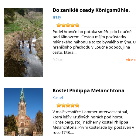
Do zaniklé osady Königsmühle.
Trasy
Podél hraničního potoka směřuji do Loučné
pod Klínovcem. Cestou míjím pozůstatky
mlýnského náhonu a torzo bývalého mlýna. U
hraničního přechodu v Loučné odbočuji na
cestu, která…
0.2km
více »
Kostel Philippa Melanchtona
Kostel
V malé vesničce Hammerunterwiesenthal,
která leží v Krušných horách pod horou
Fichtelberg, stojí nádherný kostel Philippa
Melanchtona. První kostel zde byl postaven v
roce 1743.…