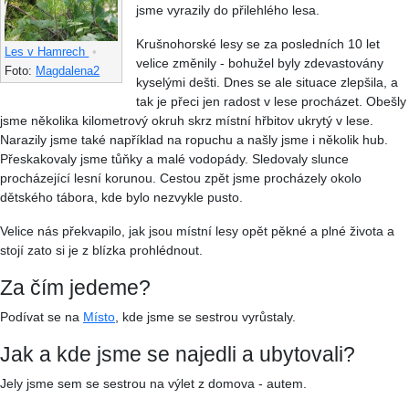
jsme vyrazily do přilehlého lesa.
Krušnohorské lesy se za posledních 10 let
Les v Hamrech
•
velice změnily - bohužel byly zdevastovány
Foto:
Magdalena2
kyselými dešti. Dnes se ale situace zlepšila, a
tak je přeci jen radost v lese procházet. Obešly
jsme několika kilometrový okruh skrz místní hřbitov ukrytý v lese.
Narazily jsme také například na ropuchu a našly jsme i několik hub.
Přeskakovaly jsme tůňky a malé vodopády. Sledovaly slunce
procházející lesní korunou. Cestou zpět jsme procházely okolo
dětského tábora, kde bylo nezvykle pusto.
Velice nás překvapilo, jak jsou místní lesy opět pěkné a plné života a
stojí zato si je z blízka prohlédnout.
Za čím jedeme?
Podívat se na
Místo
, kde jsme se sestrou vyrůstaly.
Jak a kde jsme se najedli a ubytovali?
Jely jsme sem se sestrou na výlet z domova - autem.