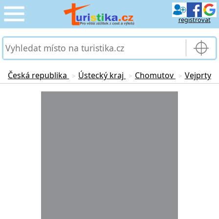
registrovat
CESTOVÁNÍ
›
SLUŽBY & DOPRAVA
›
Česká republika
Ústecký kraj
Chomutov
Vejprty
>
>
>
PRO TURISTY
Loading...
›
MOJE TURISTIKA
›