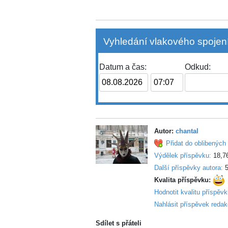
Vyhledání vlakového spojení
Datum a čas:
Odkud:
Autor:
chantal
Přidat do oblibených 
Výdělek příspěvku:
18,7
Další příspěvky autora:
5
Kvalita příspěvku:
Hodnotit kvalitu příspěv
Nahlásit příspěvek redak
Sdílet s přáteli