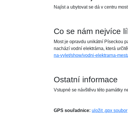
Najíst a ubytovat se dá v centru mos
Co se nám nejvíce l
Most je opravdu unikátní Píseckou pa
nachází vodní elektrárna, která určit
na-vylet/show/vodni-elektrarna-mest
Ostatní informace
Vstupné se návštěvu této památky nev
GPS souřadnice:
uložit .gpx soubor