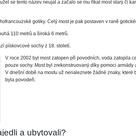
žel se tento název neujal a začalo se mu říkat most starý či k
hofrancouzské gotiky. Celý most je pak postaven v raně gotické
ouhá 110 metrů a široká 6 metrů.
 pískovcové sochy z 18. století.
V roce 2002 byl most zatopen při povodních, voda zatopila cel
pouze sochy. Most byl zrekonstruovaný díky pomoci armády a
V dnešní době na mostu už nenaleznete žádné znaky, které b
byla povodeň.
jedli a ubytovali?