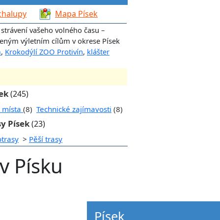
chalupy
Mapa Písek
 strávení vašeho volného času –
íbeným výletním cílům v okrese Písek
m
,
Krokodýlí ZOO Protivín
,
klášter
sek
(245)
í místa
(8)
Technické zajímavosti
(8)
sy Písek
(23)
otrasy
>
Pěší trasy
v Písku
Písek