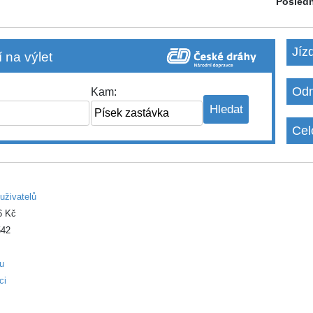
Posledn
Jíz
 na výlet
Odm
Kam:
Cel
uživatelů
6 Kč
42
ku
ci