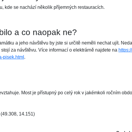
tu, kde se nachází několik příjemných restauracích.
íbilo a co naopak ne?
mátku a jeho návštěvu by jste si určitě neměli nechat ujít. Ned
ě stojí za návštěvu. Více informací o elektrárně najdete na
https:/
a-pisek.html
.
ztahuje. Most je přístupný po celý rok v jakémkoli ročním obdo
(49.308, 14.151)