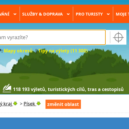
VÁNÍ
SLUŽBY & DOPRAVA
PRO TURISTY
MOJE 
›
›
›
P:
Mapy okresů
|
Tipy na výlety (11 300)
118 193 výletů, turistických cílů, tras a cestopisů
ý kraj
>
Písek
změnit oblast