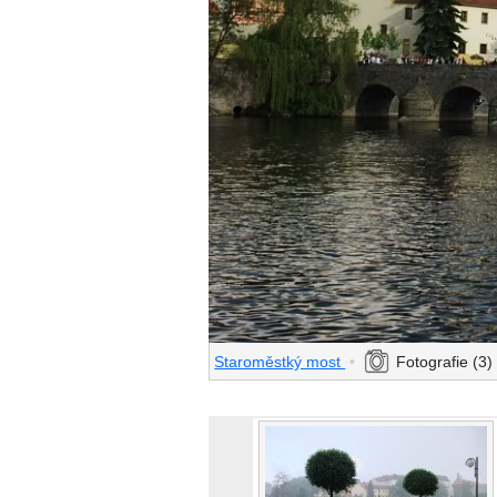
Staroměstký most
•
Fotografie (3)