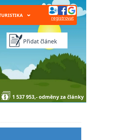
TURISTIKA
›
registrovat
Přidat článek
1 537 953,- odměny za články