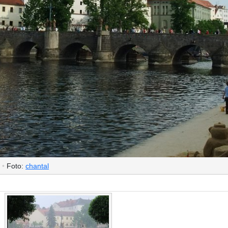
•
Foto:
chantal