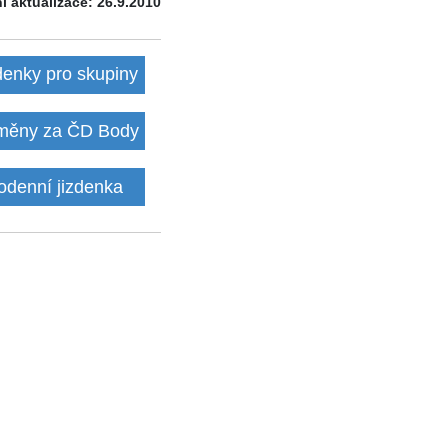
í aktualizace: 26.9.2010
denky pro skupiny
ěny za ČD Body
odenní jizdenka