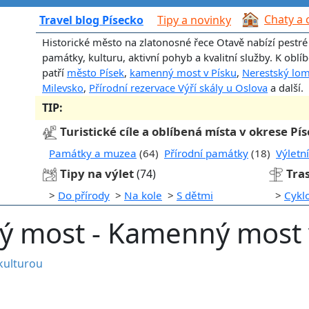
Chaty a 
Travel blog Písecko
Tipy a novinky
Historické město na zlatonosné řece Otavě nabízí pestré
památky, kulturu, aktivní pohyb a kvalitní služby. K obl
patří
město Písek
,
kamenný most v Písku
,
Nerestský lo
Milevsko
,
Přírodní rezervace Výří skály u Oslova
a další.
TIP:
Turistické cíle a oblíbená místa v okrese Pí
Památky a muzea
(64)
Přírodní památky
(18)
Výletn
Tipy na výlet
Tra
(74)
>
Do přírody
>
Na kole
>
S dětmi
>
Cykl
ý most - Kamenný most 
kulturou