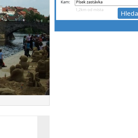
Kam:
1,2km od místa