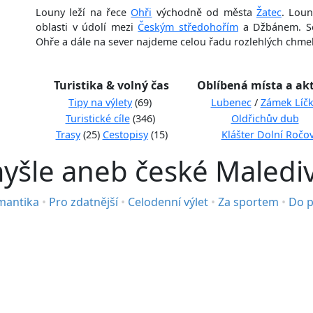
Louny leží na řece
Ohři
východně od města
Žatec
. Loun
oblasti v údolí mezi
Českým středohořím
a Džbánem. Se
Ohře a dále na sever najdeme celou řadu rozlehlých chme
Turistika & volný čas
Oblíbená místa a akt
Tipy na výlety
(69)
Lubenec
/
Zámek Líč
Turistické cíle
(346)
Oldřichův dub
Trasy
(25)
Cestopisy
(15)
Klášter Dolní Ročo
šle aneb české Maledi
mantika
•
Pro zdatnější
•
Celodenní výlet
•
Za sportem
•
Do p