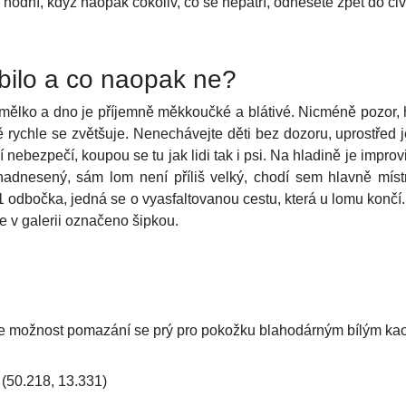
r hodní, když naopak cokoliv, co se nepatří, odnesete zpět do civi
íbilo a co naopak ne?
e mělko a dno je příjemně měkkoučké a blátivé. Nicméně pozor, 
ně rychle se zvětšuje. Nenechávejte děti bez dozoru, uprostře
í nebezpečí, koupou se tu jak lidi tak i psi. Na hladině je impr
adnesený, sám lom není příliš velký, chodí sem hlavně míst
1 odbočka, jedná se o vyasfaltovanou cestu, která u lomu končí
e v galerii označeno šipkou.
je možnost pomazání se prý pro pokožku blahodárným bílým kao
(50.218, 13.331)