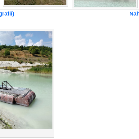
rafií)
Nah