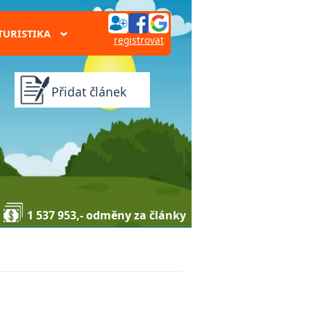
TURISTIKA
›
registrovat
Přidat článek
1 537 953,- odměny za články