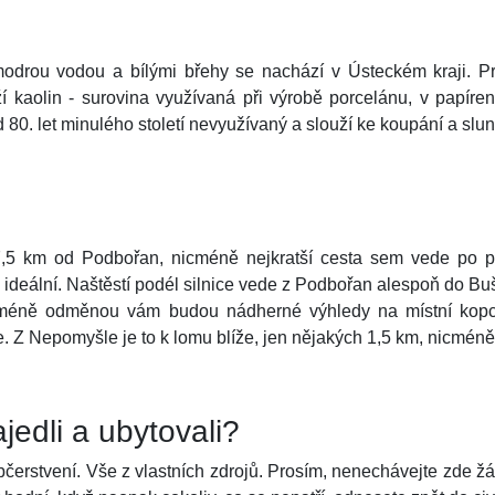
odrou vodou a bílými břehy se nachází v Ústeckém kraji. Pr
ěží kaolin - surovina využívaná při výrobě porcelánu, v pap
80. let minulého století nevyužívaný a slouží ke koupání a slu
,5 km od Podbořan, nicméně nejkratší cesta sem vede po 
lně ideální. Naštěstí podél silnice vede z Podbořan alespoň do B
icméně odměnou vám budou nádherné výhledy na místní kopce
. Z Nepomyšle je to k lomu blíže, jen nějakých 1,5 km, nicméně t
jedli a ubytovali?
erstvení. Vše z vlastních zdrojů. Prosím, nenechávejte zde ž