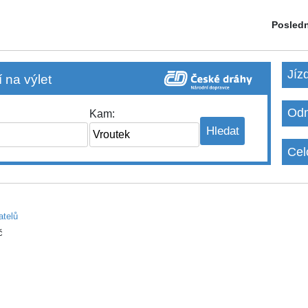
Posledn
Jíz
 na výlet
Odm
Kam:
Cel
atelů
č