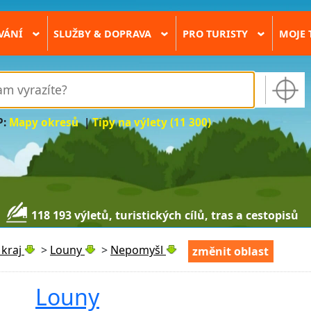
VÁNÍ
SLUŽBY & DOPRAVA
PRO TURISTY
MOJE 
›
›
›
P:
Mapy okresů
|
Tipy na výlety (11 300)
118 193 výletů, turistických cílů, tras a cestopisů
kraj
>
Louny
>
Nepomyšl
změnit oblast
Louny