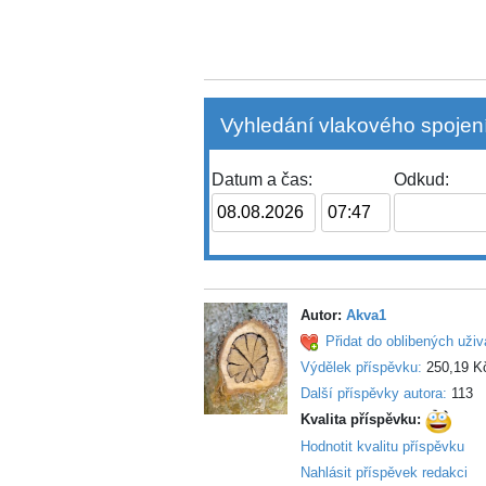
Vyhledání vlakového spojení
Datum a čas:
Odkud:
Autor:
Akva1
Přidat do oblibených uživ
Výdělek příspěvku:
250,19 K
Další příspěvky autora:
113
Kvalita příspěvku:
Hodnotit kvalitu příspěvku
Nahlásit příspěvek redakci