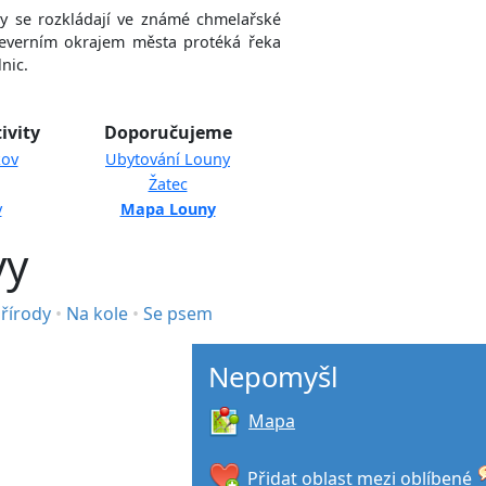
y se rozkládají ve známé chmelařské
verním okrajem města protéká řeka
lnic.
ivity
Doporučujeme
kov
Ubytování Louny
Žatec
v
Mapa Louny
vy
řírody
•
Na kole
•
Se psem
Nepomyšl
Mapa
Přidat oblast mezi oblíbené