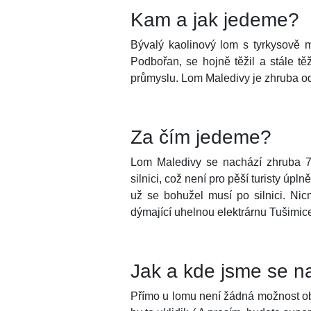
Kam a jak jedeme?
Bývalý kaolinový lom s tyrkysově m
Podbořan, se hojně těžil a stále t
průmyslu. Lom Maledivy je zhruba od 
Za čím jedeme?
Lom Maledivy se nachází zhruba 7
silnici, což není pro pěší turisty úp
už se bohužel musí po silnici. N
dýmající uhelnou elektrárnu Tušimice
Jak a kde jsme se na
Přímo u lomu není žádná možnost obč