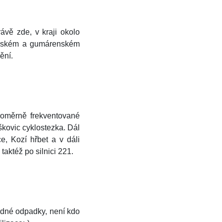
ávě zde, v kraji okolo
írenském a gumárenském
nění.
poměrně frekventované
uškovic cyklostezka. Dál
, Kozí hřbet a v dáli
aktéž po silnici 221.
ádné odpadky, není kdo