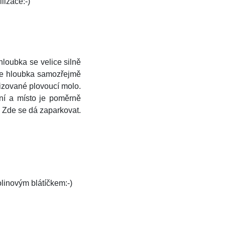
lizace:-)
hloubka se velice silně
d je hloubka samozřejmě
ovizované plovoucí molo.
ní a místo je poměrně
. Zde se dá zaparkovat.
linovým blátíčkem:-)