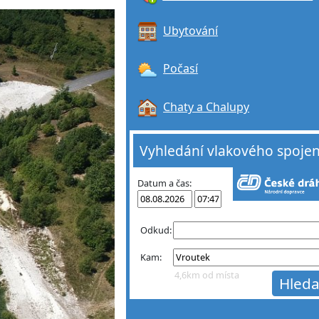
Ubytování
Počasí
Chaty a Chalupy
Vyhledání vlakového spojen
Datum a čas:
Odkud:
Kam:
4,6km od místa