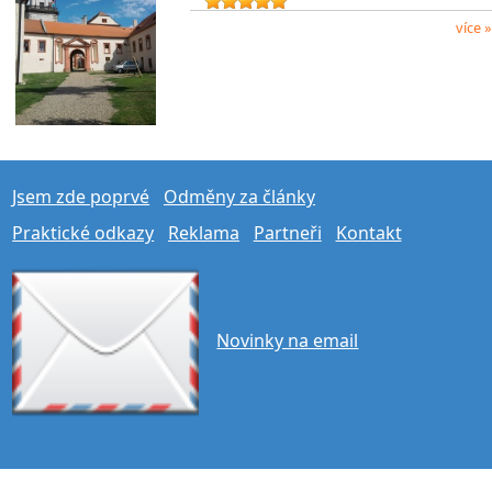
více »
Jsem zde poprvé
Odměny za články
Praktické odkazy
Reklama
Partneři
Kontakt
Novinky na email