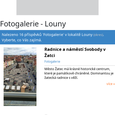
Fotogalerie - Louny
Nalezeno 16 příspěvků 'Fotogalerie' v lokalitě Louny
.
(okres)
Vyberte, co Vás zajímá.
Radnice a náměstí Svobody v
Žatci
Fotogalerie
Město Žatec má krásné historické centrum,
které je památkově chráněné. Dominantou je
žatecká radnice s věží.
více »