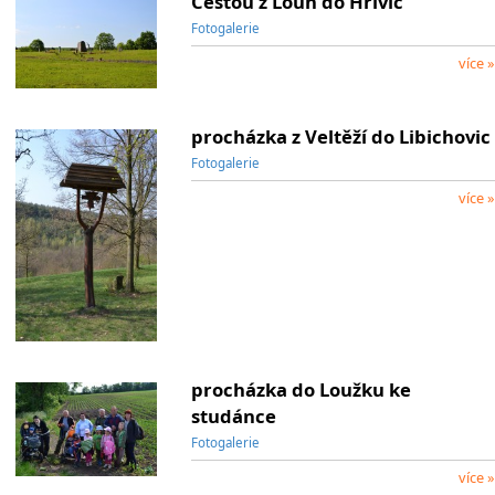
Cestou z Loun do Hřivic
Fotogalerie
více »
procházka z Veltěží do Libichovic
Fotogalerie
více »
procházka do Loužku ke
studánce
Fotogalerie
více »