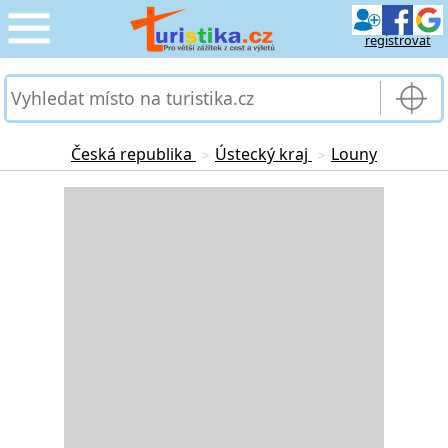
registrovat
CESTOVÁNÍ
›
SLUŽBY & DOPRAVA
›
Česká republika
Ústecký kraj
Louny
>
>
PRO TURISTY
Loading...
›
MOJE TURISTIKA
›