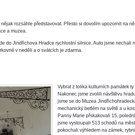
nějak rozsáhle představovat. Přesto si dovolím upozornit na ně
láce a muzea.
de do Jindřichova Hradce rychlostní silnice. Auto jsme nechali
kovné v neděli a o svátcích je zdarma.
Vybrat z tolika kulturních památek ty 
Nakonec jsme zvolili návštěvu hradu
jsme se do Muzea Jindřichohradecka
mechanický betlém na světě a u kos
Panny Marie přskakovali 15. poledník.
jsme vystoupali 513 schodů na měs
pokochali výhledem na zámek, rybn