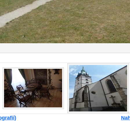
grafií)
Nah