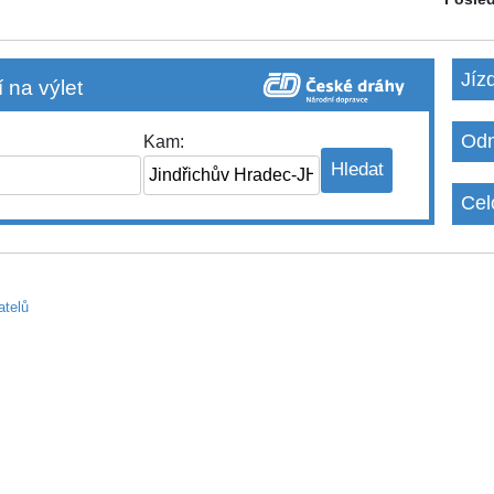
Jíz
 na výlet
Odm
Kam:
Cel
atelů