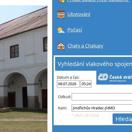
Ubytování
Počasí
Chaty a Chalupy
Vyhledání vlakového spojen
Datum a čas:
Odkud:
Kam:
1,4km od místa