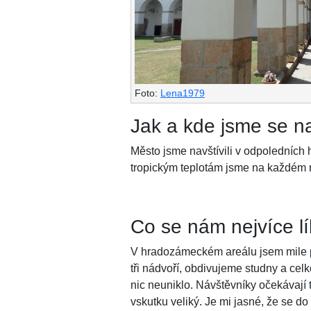
Foto:
Lena1979
Jak a kde jsme se na
Město jsme navštívili v odpoledních
tropickým teplotám jsme na každém ro
Co se nám nejvíce l
V hradozámeckém areálu jsem mile 
tři nádvoří, obdivujeme studny a ce
nic neuniklo.
Návštěvníky očekávají t
vskutku veliký. Je mi jasné, že se d