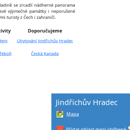
hladině se zrcadlí nádherné panorama
své výjimečné památky i neporušené
i turisty z Čech i zahraničí.
ivity
Doporučujeme
tejn
Ubytování Jindřichův Hradec
řeboň
Česká Kanada
Jindřichův Hradec
Mapa
Přidat oblast mezi oblíbené