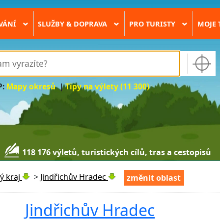
VÁNÍ
SLUŽBY & DOPRAVA
PRO TURISTY
MOJE 
›
›
›
P:
Mapy okresů
|
Tipy na výlety (11 300)
118 176 výletů, turistických cílů, tras a cestopisů
ý kraj
>
Jindřichův Hradec
změnit oblast
Jindřichův Hradec