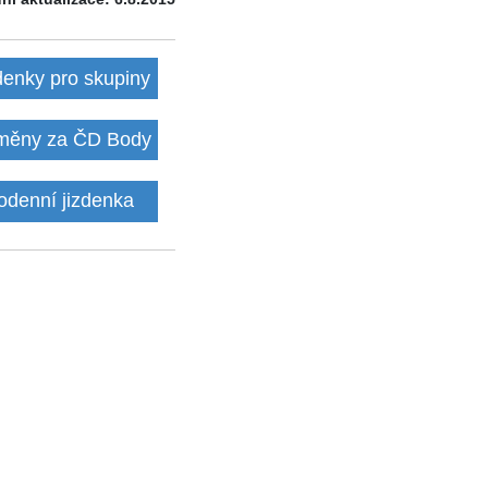
denky pro skupiny
ěny za ČD Body
odenní jizdenka