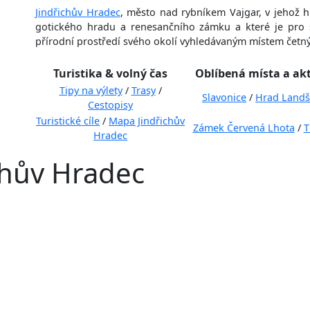
Jindřichův Hradec
, město nad rybníkem Vajgar, v jehož 
gotického hradu a renesančního zámku a které je pro 
přírodní prostředí svého okolí vyhledávaným místem četným
Turistika & volný čas
Oblíbená místa a akt
Tipy na výlety
/
Trasy
/
Slavonice
/
Hrad Landš
Cestopisy
Turistické cíle
/
Mapa Jindřichův
Zámek Červená Lhota
/
T
Hradec
chův Hradec