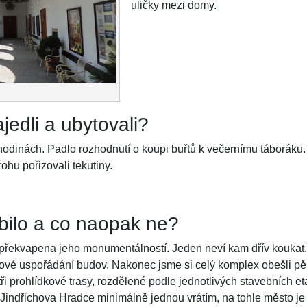
uličky mezi domy.
jedli a ubytovali?
 hodinách. Padlo rozhodnutí o koupi buřtů k večernímu táboráku
hu pořizovali tekutiny.
íbilo a co naopak ne?
překvapena jeho monumentálností. Jeden neví kam dřív koukat
lkové uspořádání budov. Nakonec jsme si celý komplex obešli p
ři prohlídkové trasy, rozdělené podle jednotlivých stavebních et
o Jindřichova Hradce minimálně jednou vrátím, na tohle město je