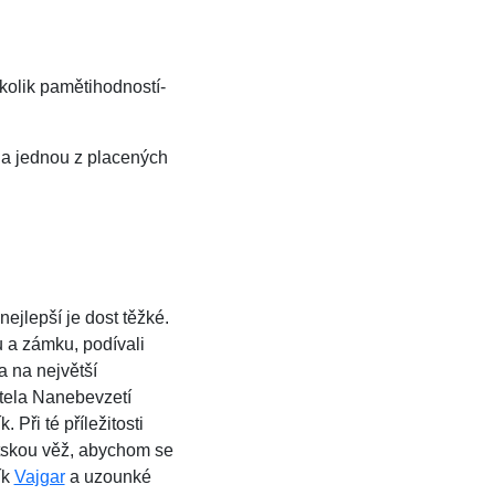
kolik pamětihodností-
 na jednou z placených
nejlepší je dost těžké.
 a zámku, podívali
 na největší
tela Nanebevzetí
 Při té příležitosti
tskou věž, abychom se
ík
Vajgar
a uzounké