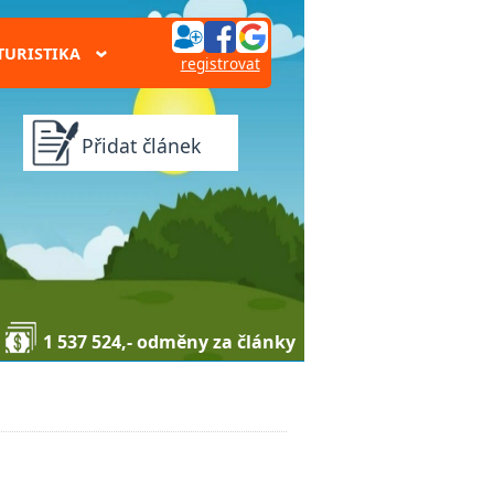
TURISTIKA
›
registrovat
Přidat článek
1 537 524,- odměny za články