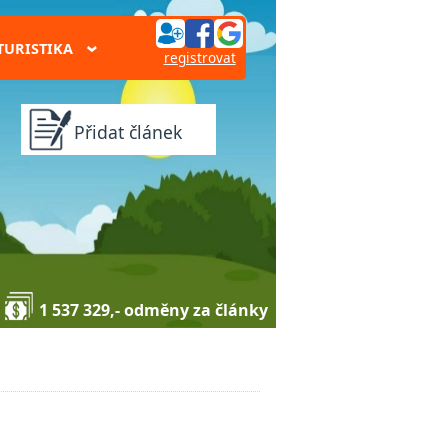
TURISTIKA
›
registrovat
Přidat článek
1 537 329,- odměny za články