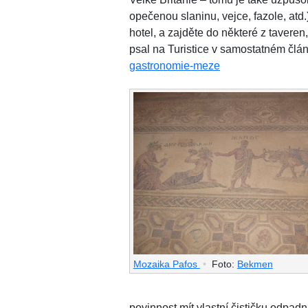
opečenou slaninu, vejce, fazole, atd.
hotel, a zajděte do některé z tavere
psal na Turistice v samostatném člá
gastronomie-meze
Mozaika Pafos
•
Foto:
Bekmen
povinnost mít vlastní čističku odpad