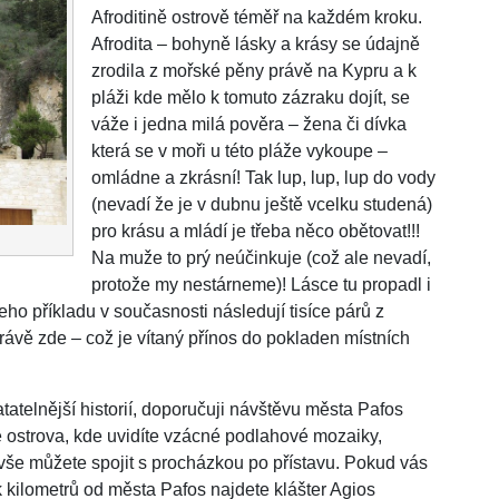
Afroditině ostrově téměř na každém kroku.
Afrodita – bohyně lásky a krásy se údajně
zrodila z mořské pěny právě na Kypru a k
pláži kde mělo k tomuto zázraku dojít, se
váže i jedna milá pověra – žena či dívka
která se v moři u této pláže vykoupe –
omládne a zkrásní! Tak lup, lup, lup do vody
(nevadí že je v dubnu ještě vcelku studená)
pro krásu a mládí je třeba něco obětovat!!!
Na muže to prý neúčinkuje (což ale nevadí,
protože my nestárneme)! Lásce tu propadl i
 Jeho příkladu v současnosti následují tisíce párů z
právě zde – což je vítaný přínos do pokladen místních
atelnější historií, doporučuji návštěvu města Pafos
strova, kde uvidíte vzácné podlahové mozaiky,
o vše můžete spojit s procházkou po přístavu. Pokud vás
k kilometrů od města Pafos najdete klášter Agios