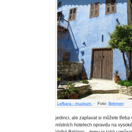
Lefkara - muzeum
•
Foto:
Bekmen
jedinci, ale zaplavat si můžete třeba
místních hotelech opravdu na vysoké 
Velké Británie – tomu je také uzpůs