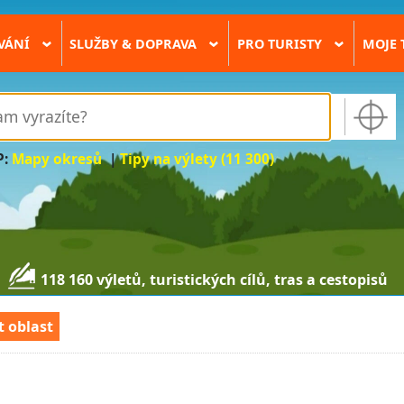
VÁNÍ
SLUŽBY & DOPRAVA
PRO TURISTY
MOJE 
›
›
›
P:
Mapy okresů
|
Tipy na výlety (11 300)
118 160 výletů, turistických cílů, tras a cestopisů
t oblast