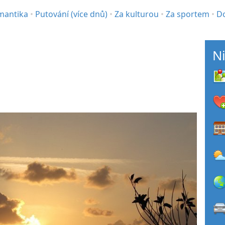
mantika
•
Putování (více dnů)
•
Za kulturou
•
Za sportem
•
D
Ni