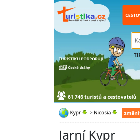
CESTO
TI
TURISTIKU PODPORUJÍ
61 746 turistů a cestovatelů
Kypr
>
Nicosia
změni
Jarní Kypr