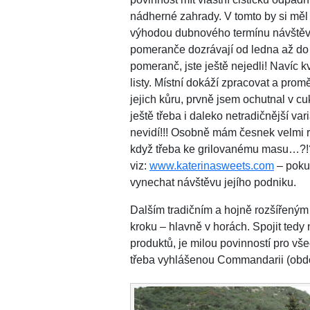
nádherné zahrady. V tomto by si měl n
výhodou dubnového termínu návštěvy 
pomeranče dozrávají od ledna až do 
pomeranč, jste ještě nejedli! Navíc k
listy. Místní dokáží zpracovat a pr
jejich kůru, prvně jsem ochutnal v c
ještě třeba i daleko netradičnější v
nevidí!!! Osobně mám česnek velmi rád
když třeba ke grilovanému masu…?!? 
viz:
www.katerinasweets.com
– pokud
vynechat návštěvu jejího podniku.
Dalším tradičním a hojně rozšířeným
kroku – hlavně v horách. Spojit ted
produktů, je milou povinností pro v
třeba vyhlášenou Commandarii (obdo