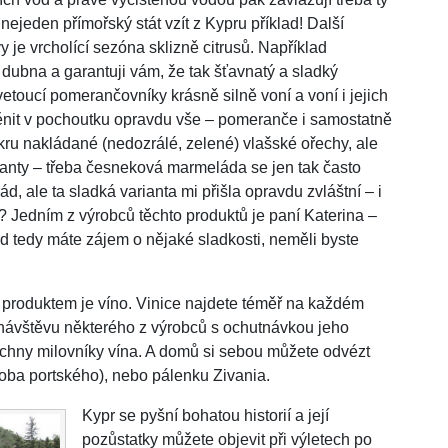
ejeden přímořský stát vzít z Kypru příklad! Další
je vrcholící sezóna sklizně citrusů. Například
dubna a garantuji vám, že tak šťavnatý a sladký
vetoucí pomerančovníky krásně silně voní a voní i jejich
oměnit v pochoutku opravdu vše – pomeranče i samostatně
ukru nakládané (nedozrálé, zelené) vlašské ořechy, ale
arianty – třeba česneková marmeláda se jen tak často
, ale ta sladká varianta mi přišla opravdu zvláštní – i
Jedním z výrobců těchto produktů je paní Katerina –
 tedy máte zájem o nějaké sladkosti, neměli byste
 produktem je víno. Vinice najdete téměř na každém
y návštěvu některého z výrobců s ochutnávkou jeho
šechny milovníky vína. A domů si sebou můžete odvézt
ba portského), nebo pálenku Zivania.
Kypr se pyšní bohatou historií a její
pozůstatky můžete objevit při výletech po