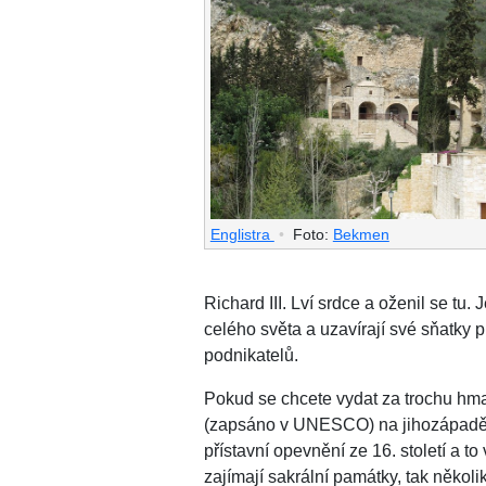
Englistra
•
Foto:
Bekmen
Richard III. Lví srdce a oženil se tu.
celého světa a uzavírají své sňatky 
podnikatelů.
Pokud se chcete vydat za trochu hmat
(zapsáno v UNESCO) na jihozápadě o
přístavní opevnění ze 16. století a t
zajímají sakrální památky, tak několi