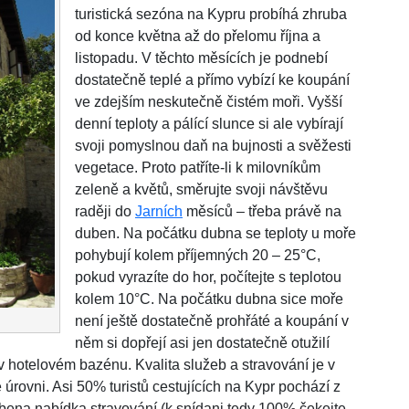
turistická sezóna na Kypru probíhá zhruba
od konce května až do přelomu října a
listopadu. V těchto měsících je podnebí
dostatečně teplé a přímo vybízí ke koupání
ve zdejším neskutečně čistém moři. Vyšší
denní teploty a pálící slunce si ale vybírají
svoji pomyslnou daň na bujnosti a svěžesti
vegetace. Proto patříte-li k milovníkům
zeleně a květů, směrujte svoji návštěvu
raději do
Jarních
měsíců – třeba právě na
duben. Na počátku dubna se teploty u moře
pohybují kolem příjemných 20 – 25°C,
pokud vyrazíte do hor, počítejte s teplotou
kolem 10°C. Na počátku dubna sice moře
není ještě dostatečně prohřáté a koupání v
něm si dopřejí asi jen dostatečně otužilí
 v hotelovém bazénu. Kvalita služeb a stravování je v
úrovni. Asi 50% turistů cestujících na Kypr pochází z
obena nabídka stravování (k snídani tedy 100% čekejte