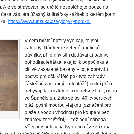
). Ale ve stravování se určitě nespoléhejte pouze na
n, čeká vás tam úžasný kulinářský zážitek o kterém jsem
nku:
https://www.turistika.cz/vylety/kyperska-
V čem místní hotely vynikají, to jsou
zahrady. Nádherně zelené anglické
trávníky, příjemný stín dodávající palmy,
pohodlná lehátka lákající k odpočinku a
citlivě zasazené bazény – to je opravdu
pastva pro oči. V létě pak tyto zahrady
částečně zastupují i roli pláží (místní pláže
nebývají tak rozlehlé jako třeba v Itálii, nebo
ve Španělsku). Zato se asi 40 kyperských
pláží pyšní modrou vlajkou (označení pro
pláže s vodou vhodnou pro koupání bez
známek znečištění) – což není náhoda.
Všechny hotely na Kypru mají ze zákona
ních vod a právě vyčištěnou vodou pak zavlažují třeba ty