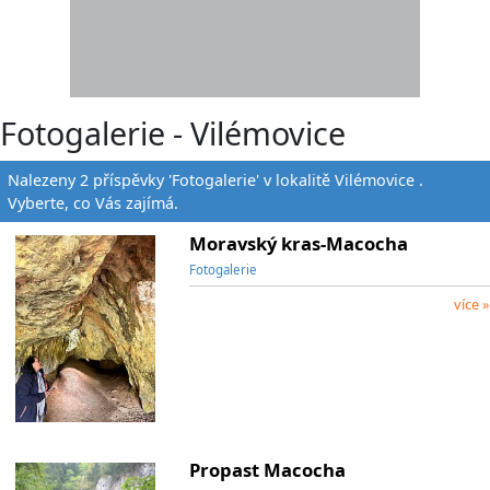
Fotogalerie - Vilémovice
Nalezeny 2 příspěvky 'Fotogalerie' v lokalitě Vilémovice .
Vyberte, co Vás zajímá.
Moravský kras-Macocha
Fotogalerie
více »
Propast Macocha