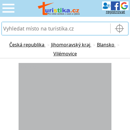
registrovat
CESTOVÁNÍ
›
SLUŽBY & DOPRAVA
›
Česká republika
Jihomoravský kraj
Blansko
>
>
>
Vilémovice
PRO TURISTY
›
Loading...
MOJE TURISTIKA
›