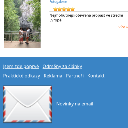
Fotogalerie
Nejmohutnější otevřená propast ve střední
Evropě.
více »
Jsem zde poprvé
Odměny za články
Praktické odkazy
Reklama
Partneři
Kontakt
Novinky na email