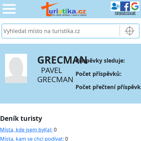
registrovat
CESTOVÁNÍ
›
SLUŽBY & DOPRAVA
›
GRECMAN
Příspěvky sleduje:
PRO TURISTY
›
PAVEL
Počet příspěvků:
GRECMAN
MOJE TURISTIKA
›
Počet přečtení příspěvk
Deník turisty
Místa, kde jsem byl(a):
0
Místa, kam se chci podívat:
0