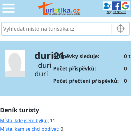
registrovat
CESTOVÁNÍ
›
SLUŽBY & DOPRAVA
›
duri21
Příspěvky sleduje:
0 
PRO TURISTY
›
duri
Počet příspěvků:
0
duri
MOJE TURISTIKA
›
Počet přečtení příspěvků:
0
Deník turisty
Místa, kde jsem byl(a):
11
Místa, kam se chci podívat:
0