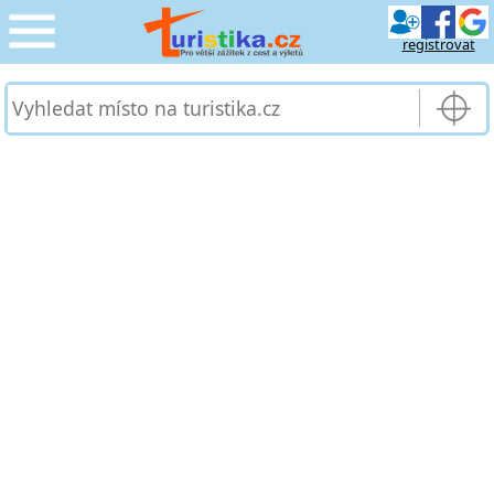
registrovat
CESTOVÁNÍ
›
SLUŽBY & DOPRAVA
›
PRO TURISTY
›
MOJE TURISTIKA
›