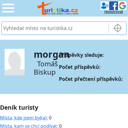
registrovat
CESTOVÁNÍ
›
SLUŽBY & DOPRAVA
›
morgan
Příspěvky sleduje:
PRO TURISTY
›
Tomáš
Počet příspěvků:
Biskup
MOJE TURISTIKA
›
Počet přečtení příspěvků:
Deník turisty
Místa, kde jsem byl(a):
0
Místa, kam se chci podívat:
0