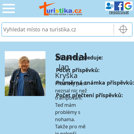
registrovat
CESTOVÁNÍ
›
SLUŽBY & DOPRAVA
›
Sandal
Příspěvky sleduje:
PRO TURISTY
›
Jan
Počet příspěvků:
Kryška
MOJE TURISTIKA
›
Průměrná známka příspěvků
Před lety jsem
neznal nic než
Počet přečtení příspěvků:
trampování.
Teď mám
problémy s
nohama.
Takže pro mě
je nelepší