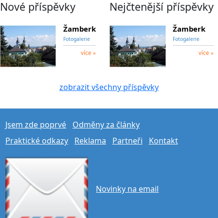
Nové příspěvky
Nejčtenější příspěvky
Žamberk
Žamberk
Fotogalerie
Fotogalerie
více »
více »
zobrazit všechny příspěvky
Jsem zde poprvé
Odměny za články
Praktické odkazy
Reklama
Partneři
Kontakt
Novinky na email