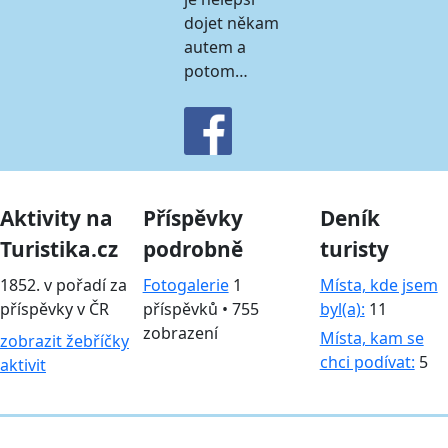
dojet někam
autem a
potom…
Aktivity na
Příspěvky
Deník
Turistika.cz
podrobně
turisty
1852. v pořadí za
Fotogalerie
1
Místa, kde jsem
příspěvky v ČR
příspěvků • 755
byl(a):
11
zobrazení
Místa, kam se
zobrazit žebříčky
chci podívat:
5
aktivit