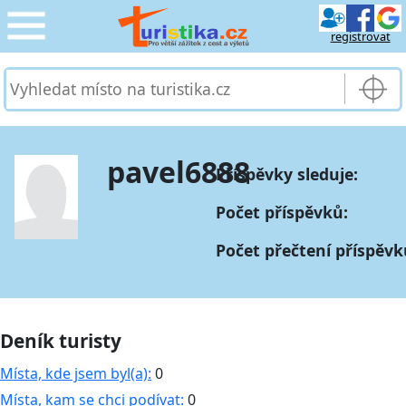
registrovat
CESTOVÁNÍ
›
SLUŽBY & DOPRAVA
›
pavel6888
Příspěvky sleduje:
PRO TURISTY
›
Počet příspěvků:
MOJE TURISTIKA
›
Počet přečtení příspěvk
Deník turisty
Místa, kde jsem byl(a):
0
Místa, kam se chci podívat:
0