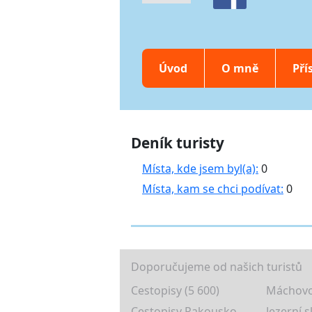
Úvod
O mně
Pří
Deník turisty
Místa, kde jsem byl(a):
0
Místa, kam se chci podívat:
0
Doporučujeme od našich turistů
Cestopisy (5 600)
Máchovo
Cestopisy Rakousko
Jezerní s