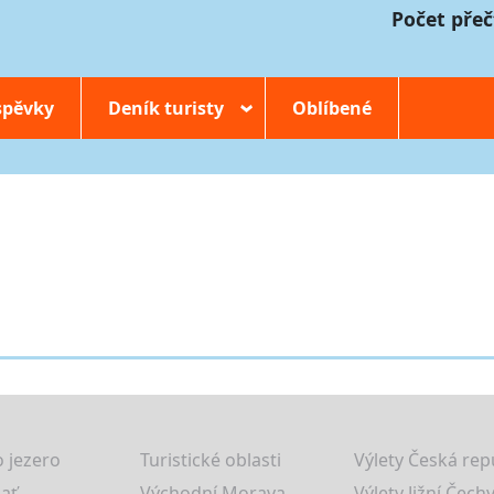
Počet přeč
spěvky
Deník turisty
Oblíbené
›
 jezero
Turistické oblasti
Výlety Česká rep
lať
Východní Morava
Výlety Jižní Čechy