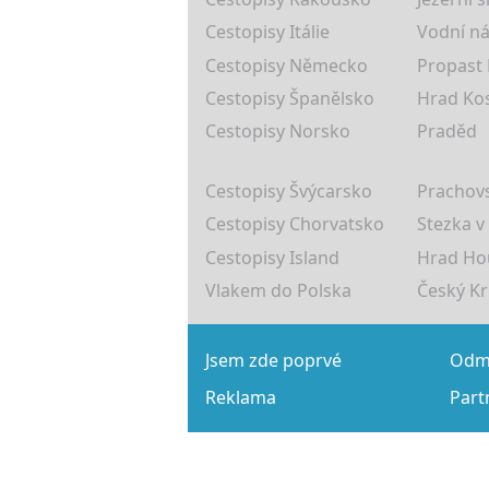
Cestopisy Itálie
Vodní ná
Cestopisy Německo
Propast
Cestopisy Španělsko
Hrad Ko
Cestopisy Norsko
Praděd
Cestopisy Švýcarsko
Prachovs
Cestopisy Chorvatsko
Stezka v
Cestopisy Island
Hrad Ho
Vlakem do Polska
Český K
Jsem zde poprvé
Odmě
Reklama
Part