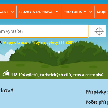
VÁNÍ
SLUŽBY & DOPRAVA
PRO TURISTY
MOJE 
›
›
›
P:
Mapy okresů
|
Tipy na výlety (11 300)
118 194 výletů, turistických cílů, tras a cestopisů
čková
Příspěvky 
Počet přís