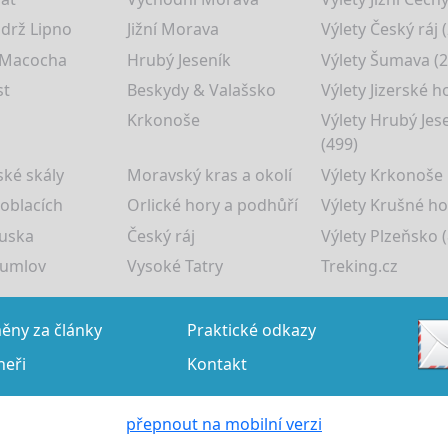
drž Lipno
Jižní Morava
Výlety Český ráj 
 Macocha
Hrubý Jeseník
Výlety Šumava (2
st
Beskydy & Valašsko
Výlety Jizerské h
Krkonoše
Výlety Hrubý Jes
(499)
ké skály
Moravský kras a okolí
Výlety Krkonoše
 oblacích
Orlické hory a podhůří
Výlety Krušné ho
uska
Český ráj
Výlety Plzeňsko (
rumlov
Vysoké Tatry
Treking.cz
ny za články
Praktické odkazy
neři
Kontakt
přepnout na mobilní verzi