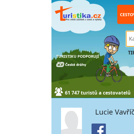
CESTO
TI
TURISTIKU PODPORUJÍ
61 747 turistů a cestovatelů
Lucie Vavří