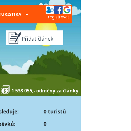
TURISTIKA
›
registrovat
Přidat článek
1 538 055,- odměny za články
sleduje:
0 turistů
pěvků:
0