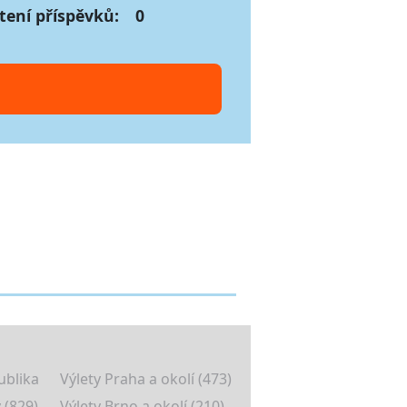
tení příspěvků:
0
ublika
Výlety Praha a okolí (473)
 (829)
Výlety Brno a okolí (210)