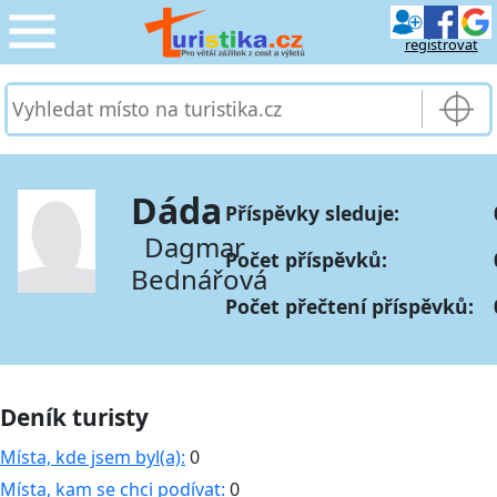
registrovat
CESTOVÁNÍ
›
SLUŽBY & DOPRAVA
›
Dáda
Příspěvky sleduje:
PRO TURISTY
›
Dagmar
Počet příspěvků:
Bednářová
MOJE TURISTIKA
›
Počet přečtení příspěvků:
Deník turisty
Místa, kde jsem byl(a):
0
Místa, kam se chci podívat:
0