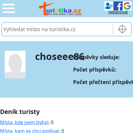
registrovat
CESTOVÁNÍ
›
SLUŽBY & DOPRAVA
›
choseee86
Příspěvky sleduje:
PRO TURISTY
›
Počet příspěvků:
MOJE TURISTIKA
›
Počet přečtení příspěv
Deník turisty
Místa, kde jsem byl(a):
0
Místa, kam se chci podívat:
0