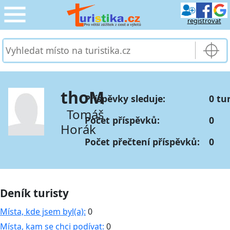
registrovat
CESTOVÁNÍ
›
SLUŽBY & DOPRAVA
›
thoM
Příspěvky sleduje:
0 tu
PRO TURISTY
›
Tomáš
Počet příspěvků:
0
Horák
MOJE TURISTIKA
›
Počet přečtení příspěvků:
0
Deník turisty
Místa, kde jsem byl(a):
0
Místa, kam se chci podívat:
0