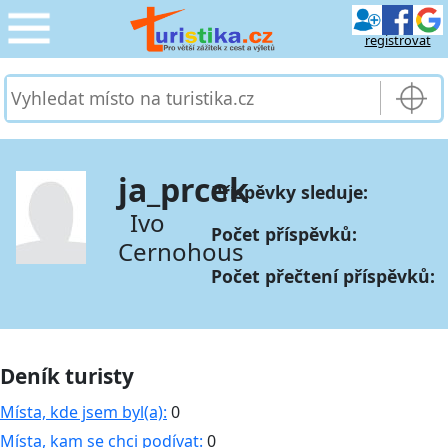
registrovat
CESTOVÁNÍ
›
SLUŽBY & DOPRAVA
›
ja_prcek
Příspěvky sleduje:
PRO TURISTY
›
Ivo
Počet příspěvků:
Cernohous
MOJE TURISTIKA
›
Počet přečtení příspěvků:
Deník turisty
Místa, kde jsem byl(a):
0
Místa, kam se chci podívat:
0