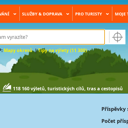
VÁNÍ
SLUŽBY & DOPRAVA
PRO TURISTY
MOJE 
›
›
›
P:
Mapy okresů
|
Tipy na výlety (11 300)
118 160 výletů, turistických cílů, tras a cestopisů
Příspěvky 
Počet přís