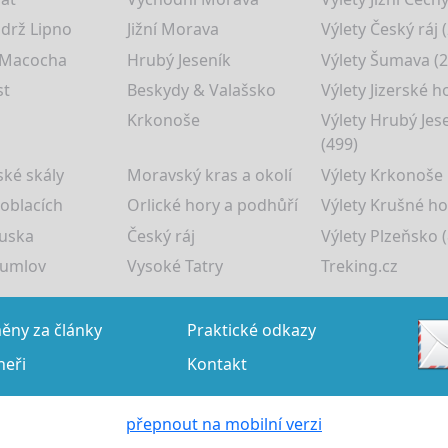
drž Lipno
Jižní Morava
Výlety Český ráj 
 Macocha
Hrubý Jeseník
Výlety Šumava (2
st
Beskydy & Valašsko
Výlety Jizerské h
Krkonoše
Výlety Hrubý Jes
(499)
ké skály
Moravský kras a okolí
Výlety Krkonoše
 oblacích
Orlické hory a podhůří
Výlety Krušné ho
uska
Český ráj
Výlety Plzeňsko (
rumlov
Vysoké Tatry
Treking.cz
ny za články
Praktické odkazy
neři
Kontakt
přepnout na mobilní verzi