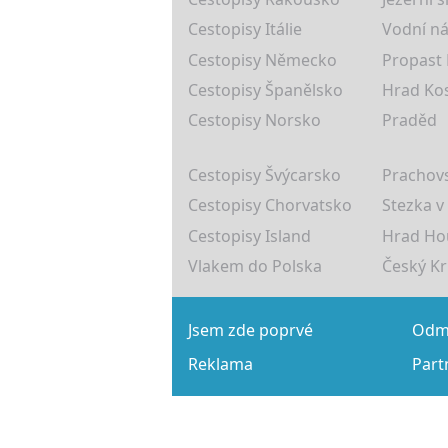
Cestopisy Itálie
Vodní ná
Cestopisy Německo
Propast
Cestopisy Španělsko
Hrad Ko
Cestopisy Norsko
Praděd
Cestopisy Švýcarsko
Prachovs
Cestopisy Chorvatsko
Stezka v
Cestopisy Island
Hrad Ho
Vlakem do Polska
Český K
Jsem zde poprvé
Odmě
Reklama
Part