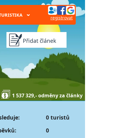
TURISTIKA
›
registrovat
Přidat článek
1 537 329,- odměny za články
sleduje:
0 turistů
pěvků:
0