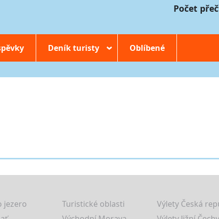
Počet přeč
spěvky
Deník turisty
Oblíbené
›
 jezero
Turistické oblasti
Výlety Česká rep
lať
Východní Morava
Výlety Jižní Čechy