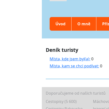
Úvod
O mně
Pří
Deník turisty
Místa, kde jsem byl(a):
0
Místa, kam se chci podívat:
0
Doporučujeme od našich turistů
Cestopisy (5 600)
Máchovo
Cestopisy Rakousko
Jezerní s