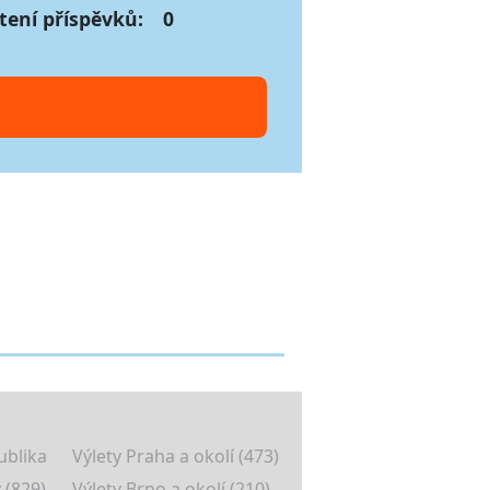
tení příspěvků:
0
ublika
Výlety Praha a okolí (473)
 (829)
Výlety Brno a okolí (210)