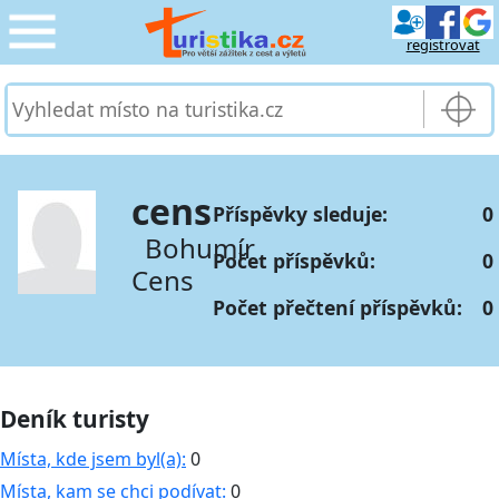
registrovat
CESTOVÁNÍ
›
SLUŽBY & DOPRAVA
›
cens
Příspěvky sleduje:
0
PRO TURISTY
›
Bohumír
Počet příspěvků:
0
Cens
MOJE TURISTIKA
›
Počet přečtení příspěvků:
0
Deník turisty
Místa, kde jsem byl(a):
0
Místa, kam se chci podívat:
0