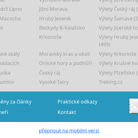
drž Lipno
Jižní Morava
Výlety Český ráj 
 Macocha
Hrubý Jeseník
Výlety Šumava (2
st
Beskydy & Valašsko
Výlety Jizerské h
Krkonoše
Výlety Hrubý Jes
(499)
ké skály
Moravský kras a okolí
Výlety Krkonoše
 oblacích
Orlické hory a podhůří
Výlety Krušné ho
uska
Český ráj
Výlety Plzeňsko (
rumlov
Vysoké Tatry
Treking.cz
ny za články
Praktické odkazy
neři
Kontakt
přepnout na mobilní verzi