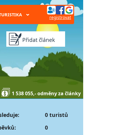
TURISTIKA
›
registrovat
Přidat článek
1 538 055,- odměny za články
sleduje:
0 turistů
pěvků:
0