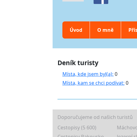
Úvod
O mně
Pří
Deník turisty
Místa, kde jsem byl(a):
0
Místa, kam se chci podívat:
0
Doporučujeme od našich turistů
Cestopisy (5 600)
Máchovo
Cestopisy Rakousko
Jezerní s