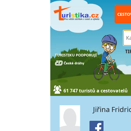
CESTO
TI
TURISTIKU PODPORUJÍ
61 747 turistů a cestovatelů
Jiřina Fridr