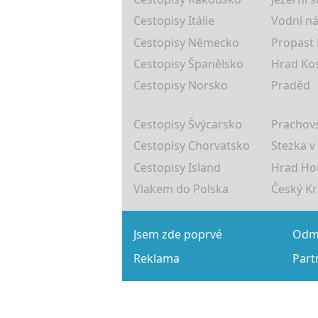
Cestopisy Itálie
Vodní ná
Cestopisy Německo
Propast
Cestopisy Španělsko
Hrad Ko
Cestopisy Norsko
Praděd
Cestopisy Švýcarsko
Prachovs
Cestopisy Chorvatsko
Stezka v
Cestopisy Island
Hrad Ho
Vlakem do Polska
Český K
Jsem zde poprvé
Odmě
Reklama
Part