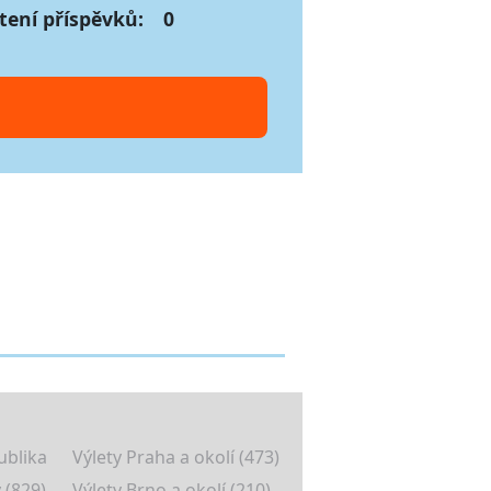
tení příspěvků:
0
ublika
Výlety Praha a okolí (473)
 (829)
Výlety Brno a okolí (210)