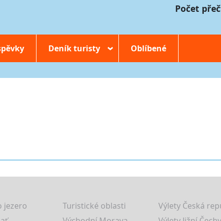
Počet přeč
spěvky
Deník turisty
Oblíbené
›
 jezero
Turistické oblasti
Výlety Česká rep
lať
Východní Morava
Výlety Jižní Čechy