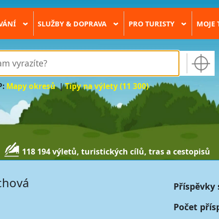
VÁNÍ
SLUŽBY & DOPRAVA
PRO TURISTY
MOJE 
›
›
›
P:
Mapy okresů
|
Tipy na výlety (11 300)
118 194 výletů, turistických cílů, tras a cestopisů
ichová
Příspěvky 
Počet přís