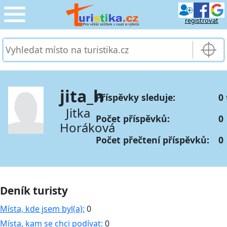
registrovat
CESTOVÁNÍ
›
SLUŽBY & DOPRAVA
›
jita_h
Příspěvky sleduje:
0
PRO TURISTY
›
Jitka
Počet příspěvků:
0
Horáková
MOJE TURISTIKA
›
Počet přečtení příspěvků:
0
Deník turisty
Místa, kde jsem byl(a):
0
Místa, kam se chci podívat:
0