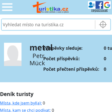
registrovat
CESTOVÁNÍ
›
SLUŽBY & DOPRAVA
›
metal
Příspěvky sleduje:
0 t
PRO TURISTY
›
Petr
Počet příspěvků:
0
Mück
MOJE TURISTIKA
›
Počet přečtení příspěvků:
0
Deník turisty
Místa, kde jsem byl(a):
0
Místa, kam se chci podívat:
0