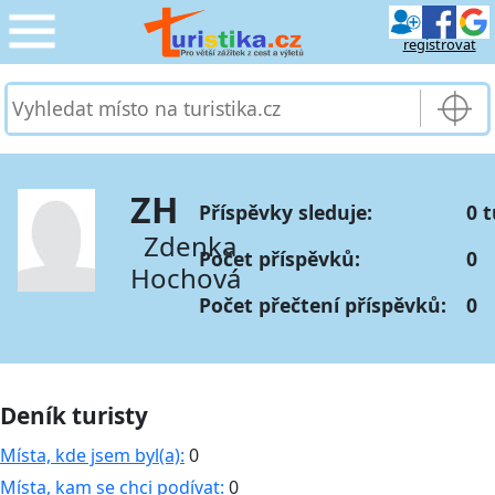
registrovat
CESTOVÁNÍ
›
SLUŽBY & DOPRAVA
›
ZH
Příspěvky sleduje:
0 t
PRO TURISTY
›
Zdenka
Počet příspěvků:
0
Hochová
MOJE TURISTIKA
›
Počet přečtení příspěvků:
0
Deník turisty
Místa, kde jsem byl(a):
0
Místa, kam se chci podívat:
0