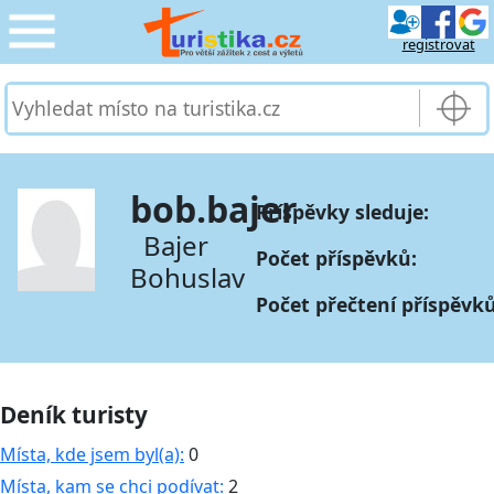
registrovat
CESTOVÁNÍ
›
SLUŽBY & DOPRAVA
›
bob.bajer
Příspěvky sleduje:
PRO TURISTY
›
Bajer
Počet příspěvků:
Bohuslav
MOJE TURISTIKA
›
Počet přečtení příspěvků
Deník turisty
Místa, kde jsem byl(a):
0
Místa, kam se chci podívat:
2