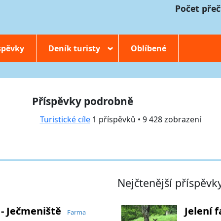
Počet přeč
spěvky
Deník turisty
Oblíbené
›
Příspěvky podrobně
Turistické cíle
1 příspěvků • 9 428 zobrazení
Nejčtenější příspěvk
 - Ječmeniště
Jelení 
Farma