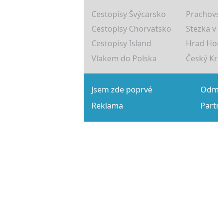
Cestopisy Švýcarsko
Prachovs
Cestopisy Chorvatsko
Stezka v
Cestopisy Island
Hrad Ho
Vlakem do Polska
Český K
Jsem zde poprvé
Odmě
Reklama
Part