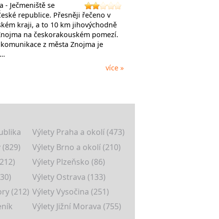
a - Ječmeniště se
České republice. Přesněji řečeno v
kém kraji, a to 10 km jihovýchodně
Znojma na českorakouském pomezí.
 komunikace z města Znojma je
í…
více »
ublika
Výlety Praha a okolí (473)
 (829)
Výlety Brno a okolí (210)
(212)
Výlety Plzeňsko (86)
30)
Výlety Ostrava (133)
ory (212)
Výlety Vysočina (251)
eník
Výlety Jižní Morava (755)