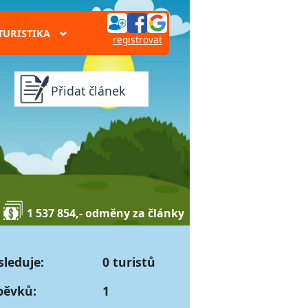
TURISTIKA
›
registrovat
Přidat článek
1 537 854,- odměny za články
sleduje:
0 turistů
pěvků:
1