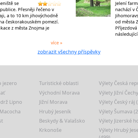
meniště se
Jelení farm
publice. Přesněji řečeno v
nachází v 
ji, a to 10 km jihovýchodně
Jihomoravs
na českorakouském pomezí.
od města 
kace z města Znojma je
Příjezdová
následujíc
více »
zobrazit všechny příspěvky
 jezero
Turistické oblasti
Výlety Česká rep
lať
Východní Morava
Výlety Jižní Čechy
drž Lipno
Jižní Morava
Výlety Český ráj 
 Macocha
Hrubý Jeseník
Výlety Šumava (2
st
Beskydy & Valašsko
Výlety Jizerské h
Krkonoše
Výlety Hrubý Jes
(499)