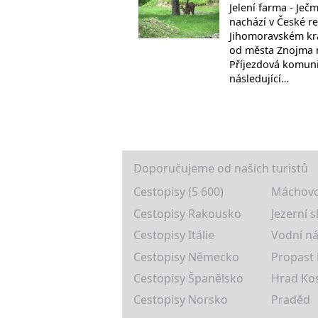
Jelení farma - Ječ
nachází v České re
Jihomoravském kra
od města Znojma 
Příjezdová komuni
následující…
Doporučujeme od našich turistů
Cestopisy (5 600)
Máchovo
Cestopisy Rakousko
Jezerní s
Cestopisy Itálie
Vodní ná
Cestopisy Německo
Propast
Cestopisy Španělsko
Hrad Ko
Cestopisy Norsko
Praděd