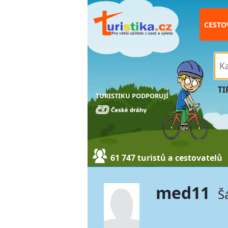
CESTO
TI
TURISTIKU PODPORUJÍ
61 747 turistů a cestovatelů
med11
Š