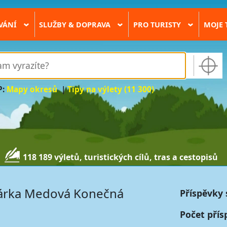
VÁNÍ
SLUŽBY & DOPRAVA
PRO TURISTY
MOJE 
›
›
›
P:
Mapy okresů
|
Tipy na výlety (11 300)
118 189 výletů, turistických cílů, tras a cestopisů
árka Medová Konečná
Příspěvky 
Počet přís