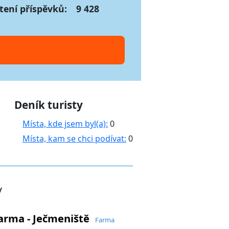
tení příspěvků:
9 428
Deník turisty
Místa, kde jsem byl(a):
0
Místa, kam se chci podívat:
0
y
farma - Ječmeniště
Farma