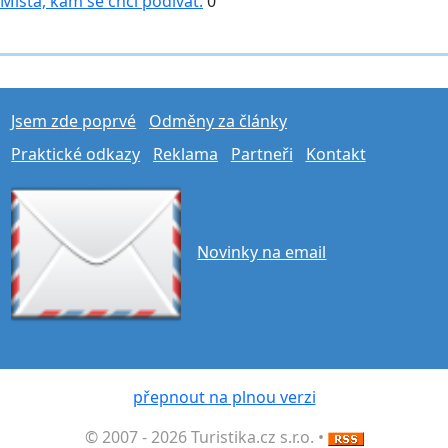
Místa, kam se chci podívat:
0
Jsem zde poprvé
Odměny za články
Praktické odkazy
Reklama
Partneři
Kontakt
Novinky na email
přepnout na plnou verzi
© 2007 - 2026 Turistika.cz s.r.o. •