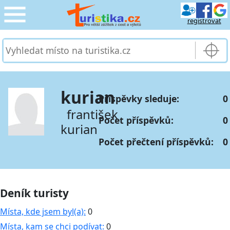
registrovat
CESTOVÁNÍ
›
SLUŽBY & DOPRAVA
›
kurian
Příspěvky sleduje:
0
PRO TURISTY
›
františek
Počet příspěvků:
0
kurian
MOJE TURISTIKA
›
Počet přečtení příspěvků:
0
Deník turisty
Místa, kde jsem byl(a):
0
Místa, kam se chci podívat:
0