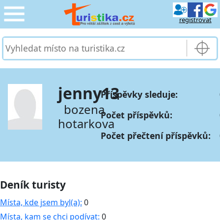
registrovat
CESTOVÁNÍ
›
SLUŽBY & DOPRAVA
›
jenny13
Příspěvky sleduje:
PRO TURISTY
›
bozena
Počet příspěvků:
hotarkova
MOJE TURISTIKA
›
Počet přečtení příspěvků:
Deník turisty
Místa, kde jsem byl(a):
0
Místa, kam se chci podívat:
0