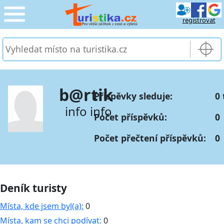
registrovat
CESTOVÁNÍ
›
SLUŽBY & DOPRAVA
›
b@rtik
Příspěvky sleduje:
0 
PRO TURISTY
›
info info
Počet příspěvků:
0
MOJE TURISTIKA
›
Počet přečtení příspěvků:
0
Deník turisty
Místa, kde jsem byl(a):
0
Místa, kam se chci podívat:
0