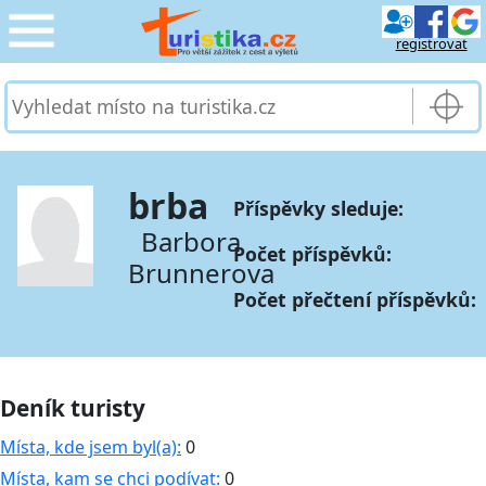
registrovat
CESTOVÁNÍ
›
SLUŽBY & DOPRAVA
›
brba
Příspěvky sleduje:
PRO TURISTY
›
Barbora
Počet příspěvků:
Brunnerova
MOJE TURISTIKA
›
Počet přečtení příspěvků:
Deník turisty
Místa, kde jsem byl(a):
0
Místa, kam se chci podívat:
0