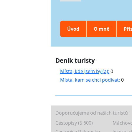
Úvod
O mně
Pří
Deník turisty
Místa, kde jsem byl(a):
0
Místa, kam se chci podívat:
0
Doporučujeme od našich turistů
Cestopisy (5 600)
Máchovo
Cestopisy Rakousko
Jezerní s