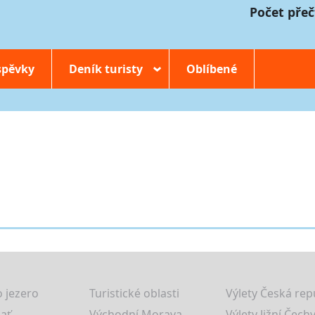
Počet přeč
spěvky
Deník turisty
Oblíbené
›
 jezero
Turistické oblasti
Výlety Česká rep
lať
Východní Morava
Výlety Jižní Čechy