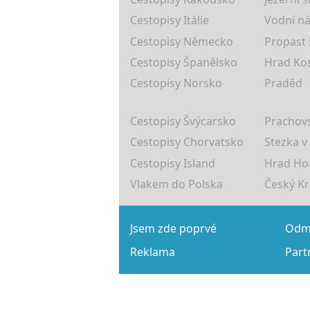
Cestopisy Itálie
Vodní ná
Cestopisy Německo
Propast
Cestopisy Španělsko
Hrad Ko
Cestopisy Norsko
Praděd
Cestopisy Švýcarsko
Prachovs
Cestopisy Chorvatsko
Stezka v
Cestopisy Island
Hrad Ho
Vlakem do Polska
Český K
Jsem zde poprvé
Odmě
Reklama
Part