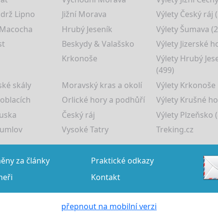
drž Lipno
Jižní Morava
Výlety Český ráj 
 Macocha
Hrubý Jeseník
Výlety Šumava (2
st
Beskydy & Valašsko
Výlety Jizerské h
Krkonoše
Výlety Hrubý Jes
(499)
ké skály
Moravský kras a okolí
Výlety Krkonoše
 oblacích
Orlické hory a podhůří
Výlety Krušné ho
uska
Český ráj
Výlety Plzeňsko (
rumlov
Vysoké Tatry
Treking.cz
ny za články
Praktické odkazy
neři
Kontakt
přepnout na mobilní verzi