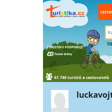
CESTO
TI
TURISTIKU PODPORUJÍ
61 746 turistů a cestovatelů
luckavoj