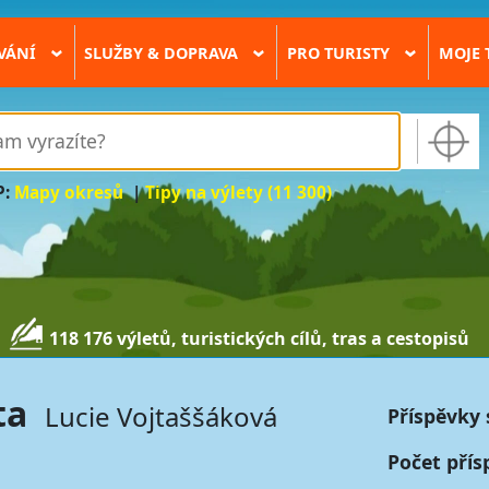
VÁNÍ
SLUŽBY & DOPRAVA
PRO TURISTY
MOJE 
›
›
›
P:
Mapy okresů
|
Tipy na výlety (11 300)
118 176 výletů, turistických cílů, tras a cestopisů
ta
Lucie Vojtaššáková
Příspěvky 
Počet přís