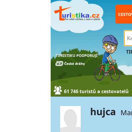
CESTO
TI
TURISTIKU PODPORUJÍ
61 746 turistů a cestovatelů
hujca
Mar