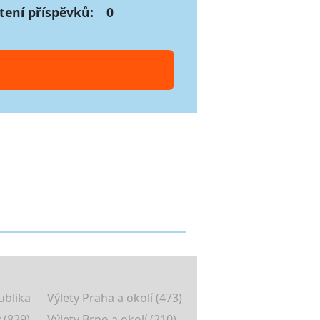
tení příspěvků:
0
ublika
Výlety Praha a okolí (473)
 (829)
Výlety Brno a okolí (210)