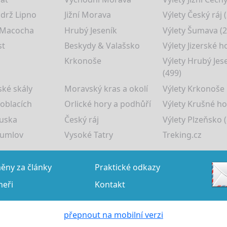
drž Lipno
Jižní Morava
Výlety Český ráj 
 Macocha
Hrubý Jeseník
Výlety Šumava (2
st
Beskydy & Valašsko
Výlety Jizerské h
Krkonoše
Výlety Hrubý Jes
(499)
ké skály
Moravský kras a okolí
Výlety Krkonoše
 oblacích
Orlické hory a podhůří
Výlety Krušné ho
uska
Český ráj
Výlety Plzeňsko (
rumlov
Vysoké Tatry
Treking.cz
ny za články
Praktické odkazy
neři
Kontakt
přepnout na mobilní verzi