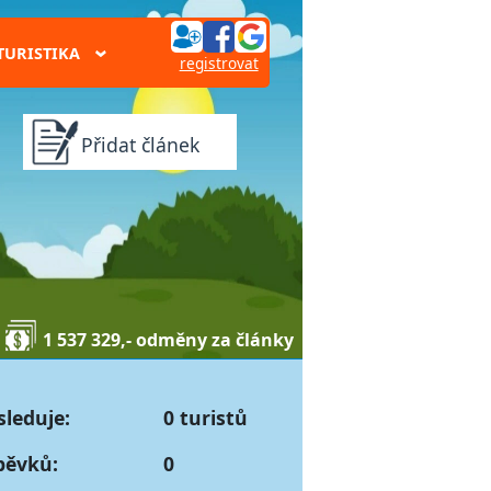
TURISTIKA
›
registrovat
Přidat článek
1 537 329,- odměny za články
sleduje:
0 turistů
pěvků:
0