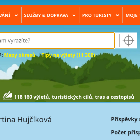
VÁNÍ
SLUŽBY & DOPRAVA
PRO TURISTY
MOJE 
›
›
›
P:
Mapy okresů
|
Tipy na výlety (11 300)
118 160 výletů, turistických cílů, tras a cestopisů
tina Hujčíková
Příspěvky 
Počet přís