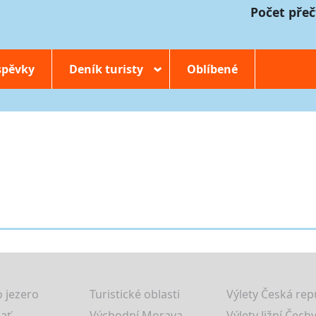
Počet přeč
spěvky
Deník turisty
Oblíbené
›
 jezero
Turistické oblasti
Výlety Česká rep
lať
Východní Morava
Výlety Jižní Čechy