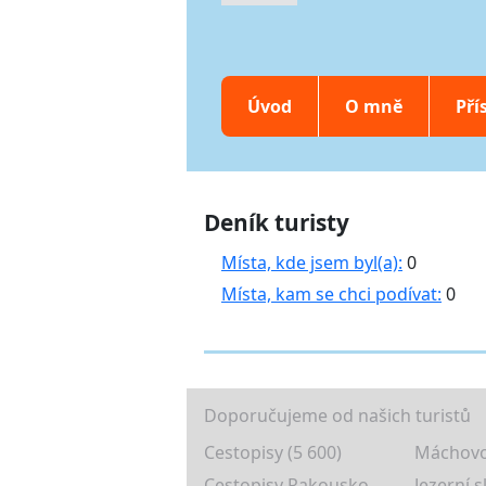
Úvod
O mně
Pří
Deník turisty
Místa, kde jsem byl(a):
0
Místa, kam se chci podívat:
0
Doporučujeme od našich turistů
Cestopisy (5 600)
Máchovo
Cestopisy Rakousko
Jezerní s