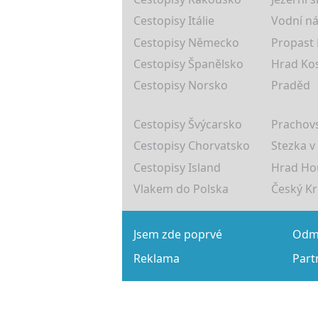
Cestopisy Itálie
Vodní ná
Cestopisy Německo
Propast
Cestopisy Španělsko
Hrad Ko
Cestopisy Norsko
Praděd
Cestopisy Švýcarsko
Prachovs
Cestopisy Chorvatsko
Stezka v
Cestopisy Island
Hrad Ho
Vlakem do Polska
Český K
Jsem zde poprvé
Odmě
Reklama
Part