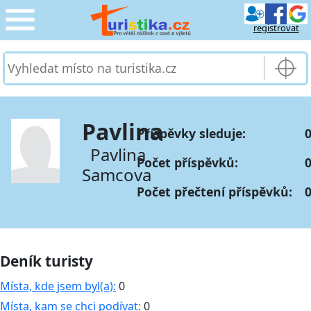
registrovat
CESTOVÁNÍ
›
SLUŽBY & DOPRAVA
›
Pavlina
Příspěvky sleduje:
0
PRO TURISTY
›
Pavlina
Počet příspěvků:
Samcova
MOJE TURISTIKA
›
Počet přečtení příspěvků:
Deník turisty
Místa, kde jsem byl(a):
0
Místa, kam se chci podívat:
0