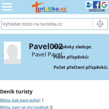
registrovat
CESTOVÁNÍ
›
SLUŽBY & DOPRAVA
›
Pavel002
Příspěvky sleduje:
PRO TURISTY
›
Pavel Pavel
Počet příspěvků:
MOJE TURISTIKA
›
Počet přečtení příspěvků:
Deník turisty
Místa, kde jsem byl(a):
1
Místa, kam se chci podívat:
0