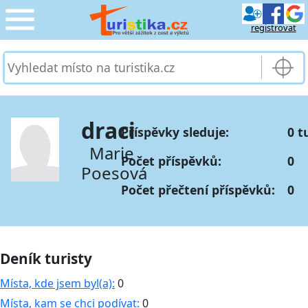
registrovat
CESTOVÁNÍ
›
SLUŽBY & DOPRAVA
›
draci
Příspěvky sleduje:
0 t
PRO TURISTY
›
Marie
Počet příspěvků:
0
Poesová
MOJE TURISTIKA
›
Počet přečtení příspěvků:
0
Deník turisty
Místa, kde jsem byl(a):
0
Místa, kam se chci podívat:
0