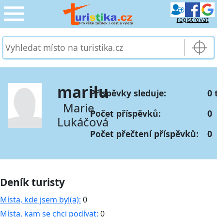
registrovat
CESTOVÁNÍ
›
SLUŽBY & DOPRAVA
›
marilu
Příspěvky sleduje:
0 
PRO TURISTY
›
Marie
Počet příspěvků:
0
Lukáčová
MOJE TURISTIKA
›
Počet přečtení příspěvků:
0
Deník turisty
Místa, kde jsem byl(a):
0
Místa, kam se chci podívat:
0