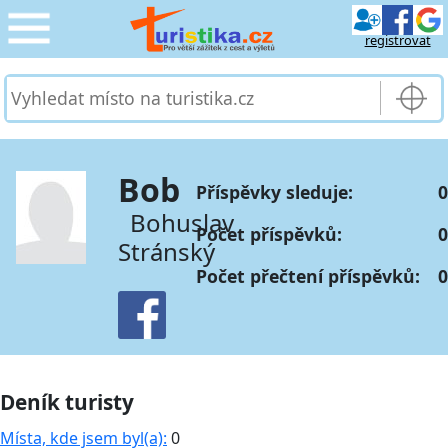
registrovat
CESTOVÁNÍ
›
SLUŽBY & DOPRAVA
›
Bob
Příspěvky sleduje:
0
PRO TURISTY
›
Bohuslav
Počet příspěvků:
0
Stránský
MOJE TURISTIKA
›
Počet přečtení příspěvků:
0
Deník turisty
Místa, kde jsem byl(a):
0