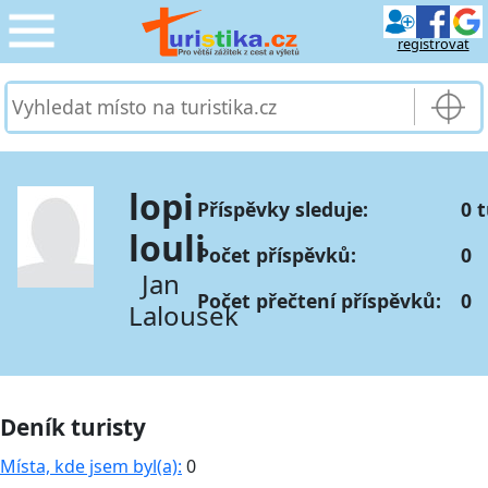
registrovat
CESTOVÁNÍ
›
SLUŽBY & DOPRAVA
›
lopi
Příspěvky sleduje:
0 
PRO TURISTY
›
louli
Počet příspěvků:
0
MOJE TURISTIKA
›
Jan
Počet přečtení příspěvků:
0
Lalousek
Deník turisty
Místa, kde jsem byl(a):
0