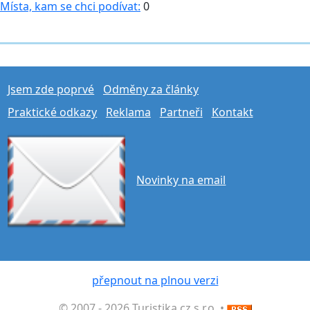
Místa, kam se chci podívat:
0
Jsem zde poprvé
Odměny za články
Praktické odkazy
Reklama
Partneři
Kontakt
Novinky na email
přepnout na plnou verzi
© 2007 - 2026 Turistika.cz s.r.o. •