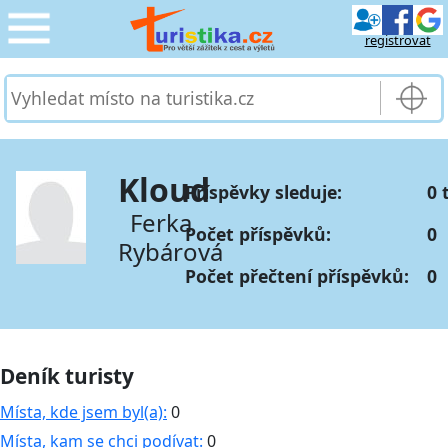
registrovat
CESTOVÁNÍ
›
SLUŽBY & DOPRAVA
›
Kloud
Příspěvky sleduje:
0 
PRO TURISTY
›
Ferka
Počet příspěvků:
0
Rybárová
MOJE TURISTIKA
›
Počet přečtení příspěvků:
0
Deník turisty
Místa, kde jsem byl(a):
0
Místa, kam se chci podívat:
0