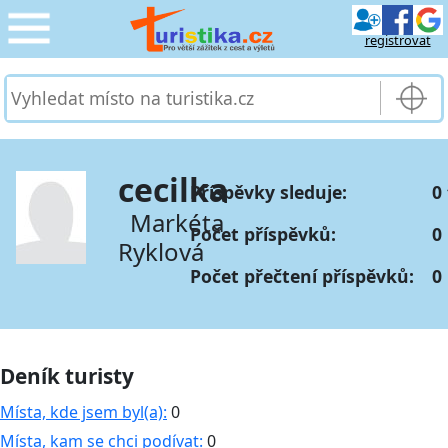
registrovat
CESTOVÁNÍ
›
SLUŽBY & DOPRAVA
›
cecilka
Příspěvky sleduje:
0
PRO TURISTY
›
Markéta
Počet příspěvků:
0
Ryklová
MOJE TURISTIKA
›
Počet přečtení příspěvků:
0
Deník turisty
Místa, kde jsem byl(a):
0
Místa, kam se chci podívat:
0