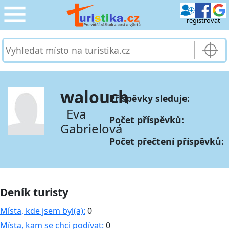
registrovat
CESTOVÁNÍ
›
SLUŽBY & DOPRAVA
›
walouch
Příspěvky sleduje:
PRO TURISTY
›
Eva
Počet příspěvků:
Gabrielová
MOJE TURISTIKA
›
Počet přečtení příspěvků:
Deník turisty
Místa, kde jsem byl(a):
0
Místa, kam se chci podívat:
0