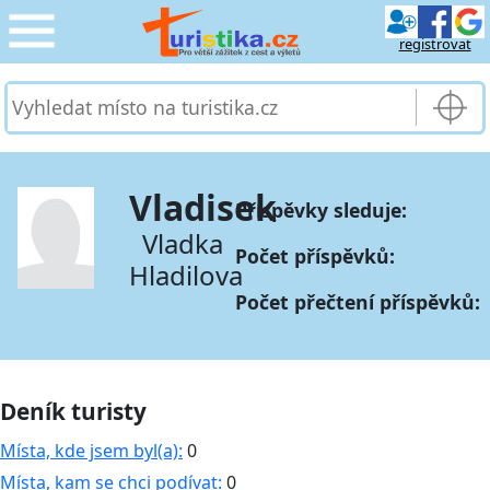
registrovat
CESTOVÁNÍ
›
SLUŽBY & DOPRAVA
›
Vladisek
Příspěvky sleduje:
PRO TURISTY
›
Vladka
Počet příspěvků:
Hladilova
MOJE TURISTIKA
›
Počet přečtení příspěvků:
Deník turisty
Místa, kde jsem byl(a):
0
Místa, kam se chci podívat:
0