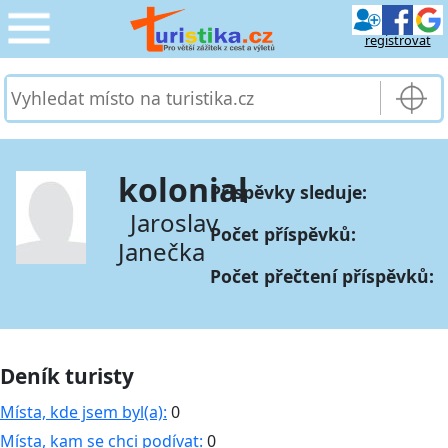
registrovat
CESTOVÁNÍ
›
SLUŽBY & DOPRAVA
›
kolonial
Příspěvky sleduje:
PRO TURISTY
›
Jaroslav
Počet příspěvků:
Janečka
MOJE TURISTIKA
›
Počet přečtení příspěvků:
Deník turisty
Místa, kde jsem byl(a):
0
Místa, kam se chci podívat:
0