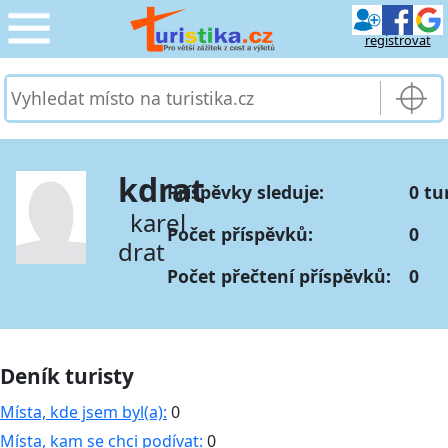
registrovat
CESTOVÁNÍ
›
SLUŽBY & DOPRAVA
›
kdrat
Příspěvky sleduje:
0 tu
PRO TURISTY
›
karel
Počet příspěvků:
0
drat
MOJE TURISTIKA
›
Počet přečtení příspěvků:
0
Deník turisty
Místa, kde jsem byl(a):
0
Místa, kam se chci podívat:
0