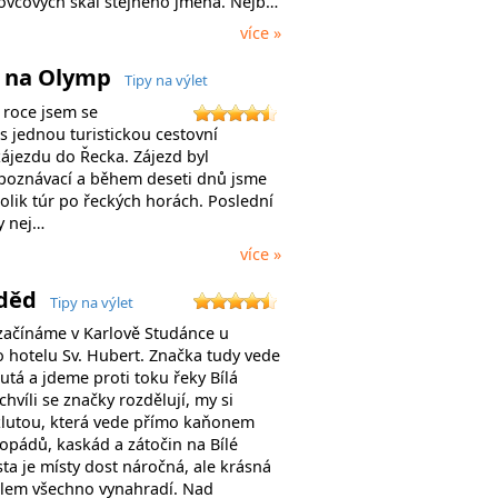
ovcových skal stejného jména. Nejb…
více »
 na Olymp
Tipy na výlet
 roce jsem se
 s jednou turistickou cestovní
zájezdu do Řecka. Zájezd byl
-poznávací a během deseti dnů jsme
kolik túr po řeckých horách. Poslední
y nej…
více »
aděd
Tipy na výlet
začínáme v Karlově Studánce u
 hotelu Sv. Hubert. Značka tudy vede
utá a jdeme proti toku řeky Bílá
chvíli se značky rozdělují, my si
žlutou, která vede přímo kaňonem
pádů, kaskád a zátočin na Bílé
ta je místy dost náročná, ale krásná
olem všechno vynahradí. Nad