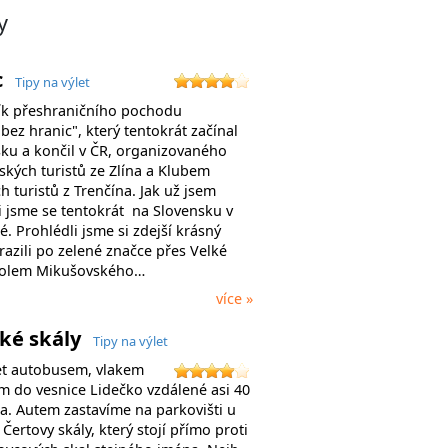
y
c
Tipy na výlet
ník přeshraničního pochodu
 bez hranic", který tentokrát začínal
ku a končil v ČR, organizovaného
kých turistů ze Zlína a Klubem
h turistů z Trenčína. Jak už jsem
li jsme se tentokrát na Slovensku v
é. Prohlédli jsme si zdejší krásný
yrazili po zelené značce přes Velké
kolem Mikušovského…
více »
ské skály
Tipy na výlet
t autobusem, vlakem
 do vesnice Lidečko vzdálené asi 40
a. Autem zastavíme na parkovišti u
Čertovy skály, který stojí přímo proti