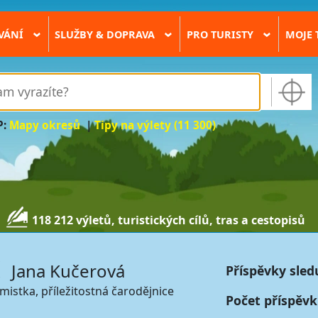
VÁNÍ
SLUŽBY & DOPRAVA
PRO TURISTY
MOJE 
›
›
›
P:
Mapy okresů
|
Tipy na výlety (11 300)
118 212 výletů, turistických cílů, tras a cestopisů
Jana Kučerová
Příspěvky sled
imistka, příležitostná čarodějnice
Počet příspěvk