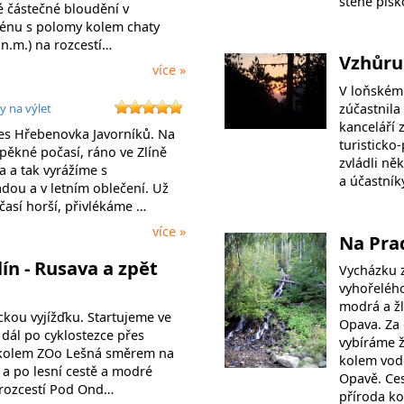
stěně písk
é částečné bloudění v
énu s polomy kolem chaty
n.m.) na rozcestí…
Vzhůru
více »
V loňském
zúčastnila
y na výlet
kanceláří 
es Hřebenovka Javorníků. Na
turisticko
pěkné počasí, ráno ve Zlíně
zvládli ně
a a tak vyrážíme s
a účastník
adou a v letním oblečení. Už
časí horší, přivlékáme …
více »
Na Pr
lín - Rusava a zpět
Vycházku 
vyhořelého
modrá a žl
ckou vyjížďku. Startujeme ve
Opava. Za 
, dál po cyklostezce přes
vybíráme 
, kolem ZOo Lešná směrem na
kolem vodo
 a po lesní cestě a modré
Opavě. Ces
 rozcestí Pod Ond…
příroda k