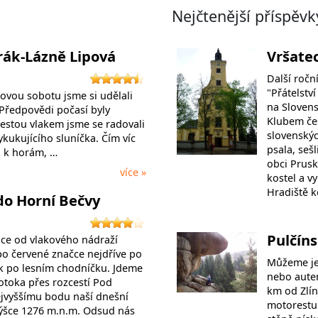
Nejčtenější příspěvk
ák-Lázně Lipová
Vršate
Další roč
"Přátelství
ovou sobotu jsme si udělali
na Slovens
 Předpovědi počasí byly
Klubem čes
cestou vlakem jsme se radovali
slovenskýc
ykukujícího sluníčka. Čím víc
psala, seš
li k horám, …
obci Prusk
více »
kostel a v
Hradiště 
do Horní Bečvy
Pulčín
ice od vlakového nádraží
o červené značce nejdříve po
Můžeme je
ak po lesním chodníčku. Jdeme
nebo autem
toka přes rozcestí Pod
km od Zlín
jvyššímu bodu naší dnešní
motorestu 
výšce 1276 m.n.m. Odsud nás