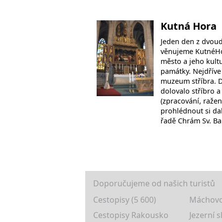
Kutná Hora
Jeden den z dvoud
věnujeme KutnéHo
město a jeho kultu
památky. Nejdříve
muzeum stříbra. D
dolovalo stříbro a
(zpracování, raže
prohlédnout si da
řadě Chrám Sv. Ba
Doporučujeme od našich turistů
Cestopisy (5 600)
Máchovo
Cestopisy Rakousko
Jezerní s