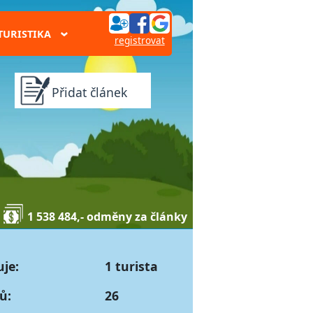
TURISTIKA
›
registrovat
Přidat článek
1 538 484,- odměny za články
uje:
1 turista
ů:
26