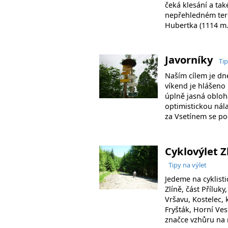
čeká klesání a tak
nepřehledném ter
Hubertka (1114 m.
Javorníky
Tip
Naším cílem je dn
víkend je hlášeno 
úplně jasná obloh
optimistickou nál
za Vsetínem se po
Cyklovýlet Z
Tipy na výlet
Jedeme na cyklisti
Zlíně, část Příluky
Vršavu, Kostelec
Fryšták, Horní Ves
značce vzhůru na