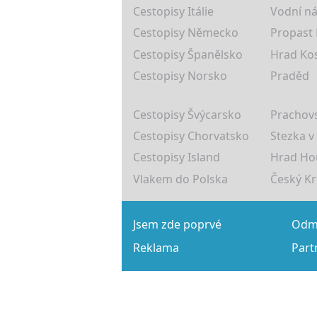
Cestopisy Itálie
Vodní ná
Cestopisy Německo
Propast
Cestopisy Španělsko
Hrad Ko
Cestopisy Norsko
Praděd
Cestopisy Švýcarsko
Prachovs
Cestopisy Chorvatsko
Stezka v
Cestopisy Island
Hrad Ho
Vlakem do Polska
Český K
Jsem zde poprvé
Odmě
Reklama
Part