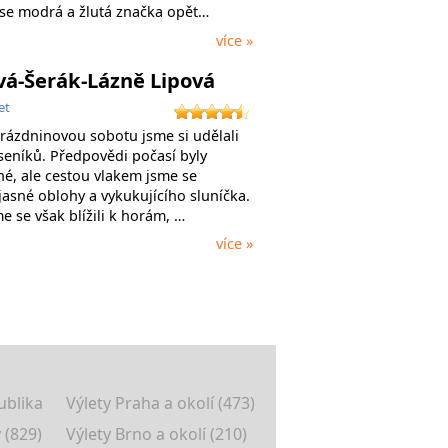
se modrá a žlutá značka opět…
více »
á-Šerák-Lázně Lipová
et
rázdninovou sobotu jsme si udělali
eseníků. Předpovědi počasí byly
é, ale cestou vlakem jsme se
 jasné oblohy a vykukujícího sluníčka.
me se však blížili k horám, …
více »
ublika
Výlety Praha a okolí (473)
 (829)
Výlety Brno a okolí (210)