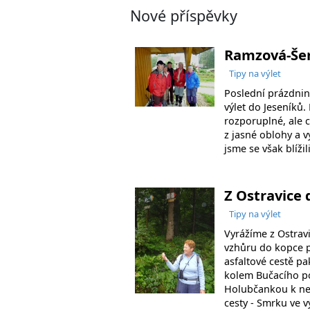
Nové příspěvky
Ramzová-Šer
Tipy na výlet
Poslední prázdnin
výlet do Jeseníků.
rozporuplné, ale 
z jasné oblohy a v
jsme se však blíži
Z Ostravice 
Tipy na výlet
Vyrážíme z Ostrav
vzhůru do kopce p
asfaltové cestě p
kolem Bučacího po
Holubčankou k ne
cesty - Smrku ve 