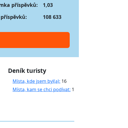
mka příspěvků:
1,03
 příspěvků:
108 633
Deník turisty
Místa, kde jsem byl(a):
16
Místa, kam se chci podívat:
1