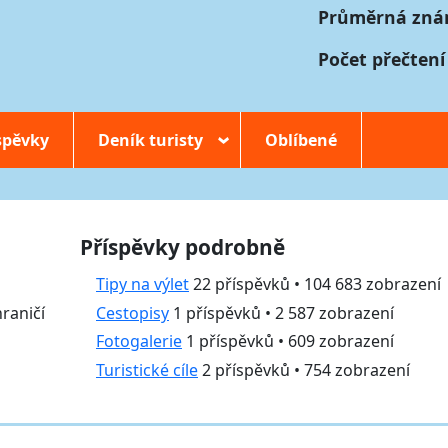
Průměrná zná
Počet přečtení
spěvky
Deník turisty
Oblíbené
›
Příspěvky podrobně
Tipy na výlet
22 příspěvků • 104 683 zobrazení
hraničí
Cestopisy
1 příspěvků • 2 587 zobrazení
Fotogalerie
1 příspěvků • 609 zobrazení
Turistické cíle
2 příspěvků • 754 zobrazení