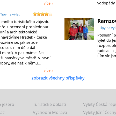
vodopády 
více »
Tipy na výlet
Ramzov
enního turistického zájezdu
ře. Chceme si prohlédnout
Tipy na výl
rní a architektonické
Poslední p
 navštívíme Hrádek - České
výlet do J
ozvíme se, jak se zde
rozporupln
 co se s ním dělo dál
radovali z
ní mincí). A pak máme čas
Čím víc js
lší památky ve městě. V první
rbory, ale než k němu…
více »
zobrazit všechny příspěvky
 jezero
Turistické oblasti
Výlety Česká rep
lať
Východní Morava
Výlety Jižní Čechy