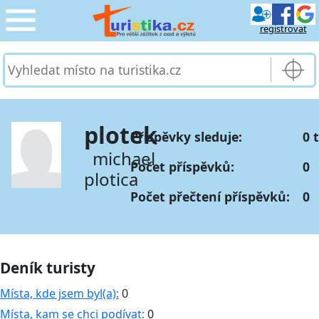
registrovat
CESTOVÁNÍ
›
SLUŽBY & DOPRAVA
›
plotek
Příspěvky sleduje:
0 
PRO TURISTY
›
michael
Počet příspěvků:
0
plotica
MOJE TURISTIKA
›
Počet přečtení příspěvků:
0
Deník turisty
Místa, kde jsem byl(a):
0
Místa, kam se chci podívat:
0