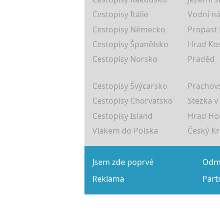
Cestopisy Itálie
Vodní ná
Cestopisy Německo
Propast
Cestopisy Španělsko
Hrad Ko
Cestopisy Norsko
Praděd
Cestopisy Švýcarsko
Prachovs
Cestopisy Chorvatsko
Stezka v
Cestopisy Island
Hrad Ho
Vlakem do Polska
Český K
Jsem zde poprvé
Odmě
Reklama
Part