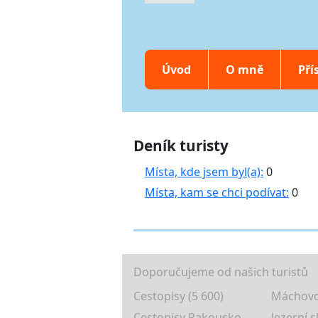
Úvod
O mně
Pří
Deník turisty
Místa, kde jsem byl(a):
0
Místa, kam se chci podívat:
0
Doporučujeme od našich turistů
Cestopisy (5 600)
Máchovo
Cestopisy Rakousko
Jezerní s