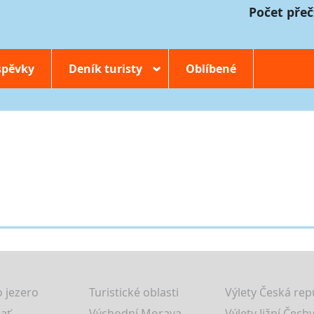
Počet přeč
spěvky
Deník turisty
Oblíbené
›
 jezero
Turistické oblasti
Výlety Česká rep
lať
Východní Morava
Výlety Jižní Čechy