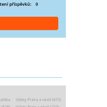
tení příspěvků:
0
ublika
Výlety Praha a okolí (473)
 (829)
Výlety Brno a okolí (210)