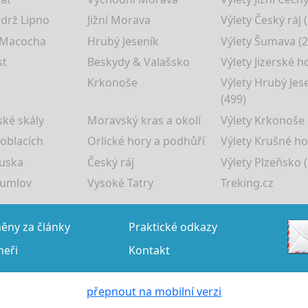
drž Lipno
Jižní Morava
Výlety Český ráj 
 Macocha
Hrubý Jeseník
Výlety Šumava (2
st
Beskydy & Valašsko
Výlety Jizerské h
Krkonoše
Výlety Hrubý Jes
(499)
ké skály
Moravský kras a okolí
Výlety Krkonoše
 oblacích
Orlické hory a podhůří
Výlety Krušné ho
uska
Český ráj
Výlety Plzeňsko (
rumlov
Vysoké Tatry
Treking.cz
ny za články
Praktické odkazy
neři
Kontakt
přepnout na mobilní verzi