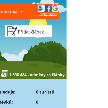
TURISTIKA
›
registrovat
Přidat článek
1 538 484,- odměny za články
sleduje:
0 turistů
pěvků:
0