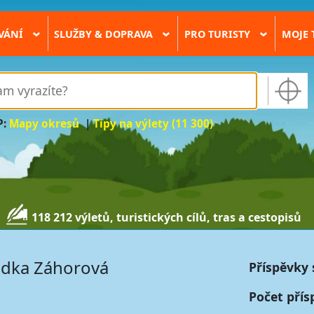
VÁNÍ
SLUŽBY & DOPRAVA
PRO TURISTY
MOJE 
›
›
›
P:
Mapy okresů
|
Tipy na výlety (11 300)
118 212 výletů, turistických cílů, tras a cestopisů
dka Záhorová
Příspěvky 
Počet přís