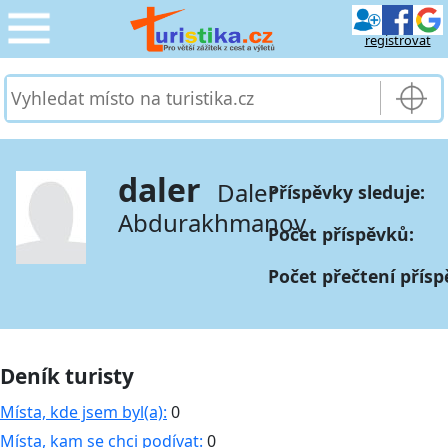
registrovat
CESTOVÁNÍ
›
SLUŽBY & DOPRAVA
›
daler
Daler
Příspěvky sleduje:
PRO TURISTY
›
Abdurakhmanov
Počet příspěvků:
MOJE TURISTIKA
›
Počet přečtení přísp
Deník turisty
Místa, kde jsem byl(a):
0
Místa, kam se chci podívat:
0