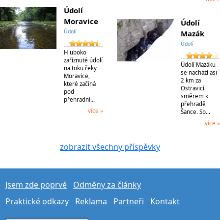
Údolí
Moravice
Údolí
Údolí
Mazák
Údolí
Hluboko
zaříznuté údolí
Údolí Mazáku
na toku řeky
se nachází asi
Moravice,
2 km za
které začíná
Ostravicí
pod
směrem k
přehradní…
přehradě
více »
Šance. Sp…
více »
zobrazit všechny příspěvky
Jsem zde poprvé
Odměny za články
Praktické odkazy
Reklama
Partneři
Kontakt