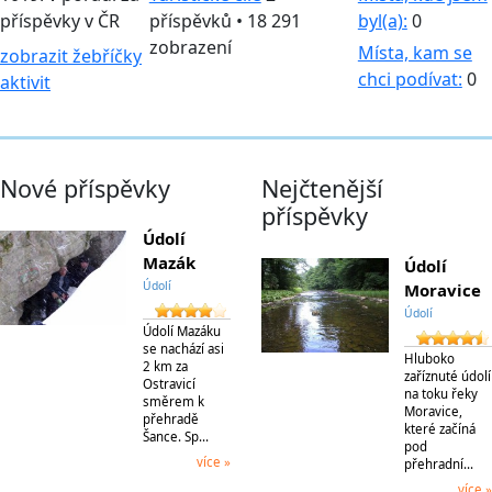
příspěvky v ČR
příspěvků • 18 291
byl(a):
0
zobrazení
Místa, kam se
zobrazit žebříčky
chci podívat:
0
aktivit
Nové příspěvky
Nejčtenější
příspěvky
Údolí
Mazák
Údolí
Údolí
Moravice
Údolí
Údolí Mazáku
se nachází asi
Hluboko
2 km za
zaříznuté údolí
Ostravicí
na toku řeky
směrem k
Moravice,
přehradě
které začíná
Šance. Sp…
pod
více »
přehradní…
více »