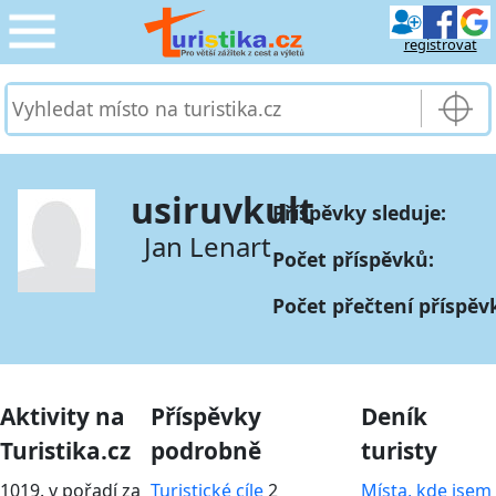
registrovat
CESTOVÁNÍ
›
SLUŽBY & DOPRAVA
›
usiruvkult
Příspěvky sleduje:
PRO TURISTY
›
Jan Lenart
Počet příspěvků:
MOJE TURISTIKA
›
Počet přečtení příspěv
Aktivity na
Příspěvky
Deník
Turistika.cz
podrobně
turisty
1019. v pořadí za
Turistické cíle
2
Místa, kde jsem